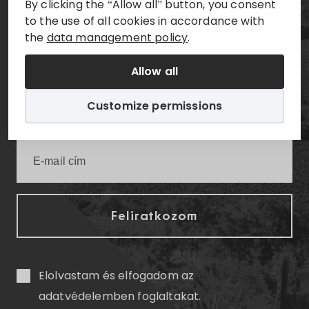
By clicking the “Allow all” button, you consent
to the use of all cookies in accordance with
Értesüljön elsőként a legfrissebb villányi
the
data management policy
.
infókról!
Allow all
Customize permissions
Elolvastam és elfogadom az
adatvédelemben
foglaltakat.