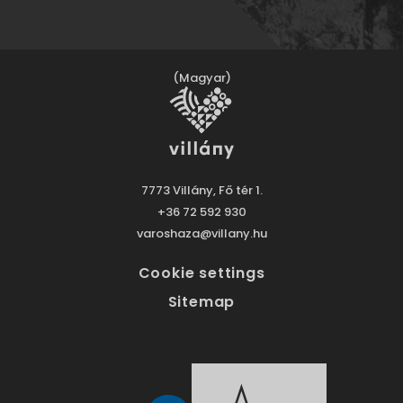
(Magyar)
7773 Villány, Fő tér 1.
+36 72 592 930
varoshaza@villany.hu
Cookie settings
Sitemap