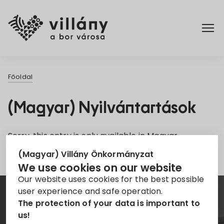
Főoldal
Főoldal
Rendelettár
(Magyar) Nyilvántartások
Turizmus
Sorry, this entry is only available in
Magyar
.
(Magyar) Villány Önkormányzat
We use cookies on our website
Our website uses cookies for the best possible
user experience and safe operation.
Hírlevél
The protection of your data is important to
us!