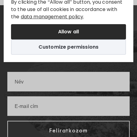
By clicking the “Allow all” button, you consent
to the use of all cookies in accordance with
the
data management policy
.
Hírlevél
Allow all
Értesüljön elsőként a legfrissebb villányi
Customize permissions
infókról!