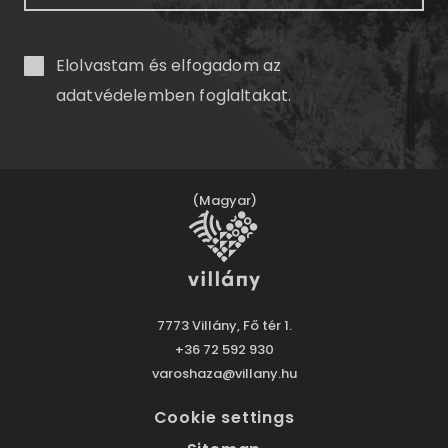
Elolvastam és elfogadom az
adatvédelemben
foglaltakat.
(Magyar)
7773 Villány, Fő tér 1.
+36 72 592 930
varoshaza@villany.hu
Cookie settings