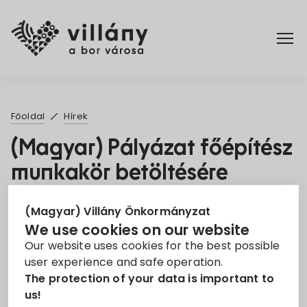
Főoldal
Főoldal
Hírek
Rendelettár
(Magyar) Pályázat főépítész
munkakör betöltésére
Turizmus
28. Jul 2022
(Magyar) Villány Önkormányzat
We use cookies on our website
Állás
Főépítész
Our website uses cookies for the best possible
user experience and safe operation.
Sorry, this entry is only available in
Magyar
.
The protection of your data is important to
us!