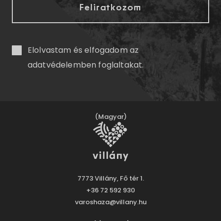
Elolvastam és elfogadom az
adatvédelemben
foglaltakat.
(Magyar)
7773 Villány, Fő tér 1.
+36 72 592 930
varoshaza@villany.hu