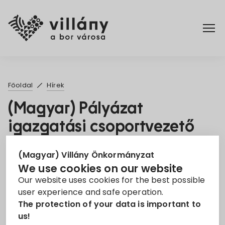
Főoldal
Főoldal
Hírek
Rendelettár
(Magyar) Pályázat
igazgatási csoportvezető
Turizmus
munkakör betöltésére
(Magyar) Villány Önkormányzat
2. Sep 2025
We use cookies on our website
Our website uses cookies for the best possible
Állás
igazgatási csoportvezető
user experience and safe operation.
The protection of your data is important to
Sorry, this entry is only available in
Magyar
.
us!