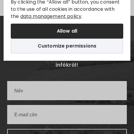
By clicking the “Allow all” button, you consent
to the use of all cookies in accordance with
the
data management policy
.
Allow all
Hírlevél
Customize permissions
Értesüljön elsőként a legfrissebb villányi
infókról!