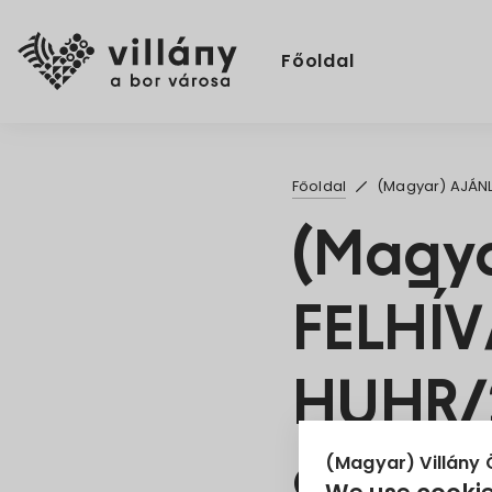
Főoldal
Főoldal
(Magyar) AJÁNL
(Magya
FELHÍV
HUHR/
azonos
(Magyar) Villány