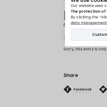
We use cookie
Our website uses c
projek
The protection of 
By clicking the “Al
data management 
26. Mar 2026
Custom
AJÁNLATTÉTELI FELHÍVÁS
Sorry, this entry is onl
Share
Facebook