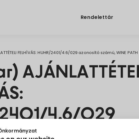
Rendelettár
ATTÉTELI FELHÍVÁS: HUHR/2401/4.6/029 azonosító számú, WINE PATH 
r) AJÁNLATTÉTEL
ÁS:
2401/4.6/029
ító számú, WINE
 Önkormányzat