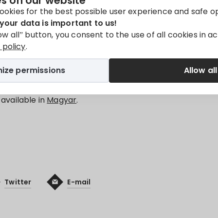
s on our website
ookies for the best possible user experience and safe o
t
your data is important to us!
low all” button, you consent to the use of all cookies in 
policy
.
ize permissions
Allow all
WINE PATH
y available in
Magyar
.
Twitter
E-mail