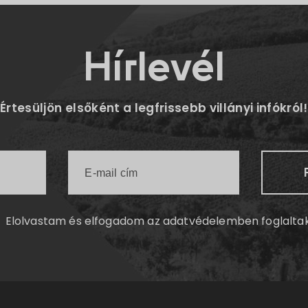
Hírlevél
Értesüljön elsőként a legfrissebb villányi infókról!
Elolvastam és elfogadom az
adatvédelemben
foglalta