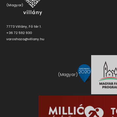
(Magyar)
7773 Villány, Fő tér 1.
+36 72 592 930
varoshaza@villany.hu
(Magyar)