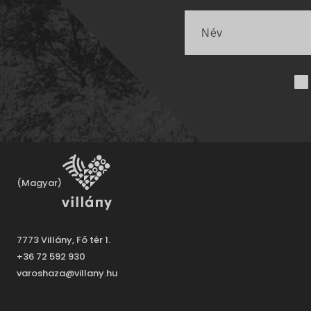
(Magyar)
7773 Villány, Fő tér 1.
+36 72 592 930
varoshaza@villany.hu