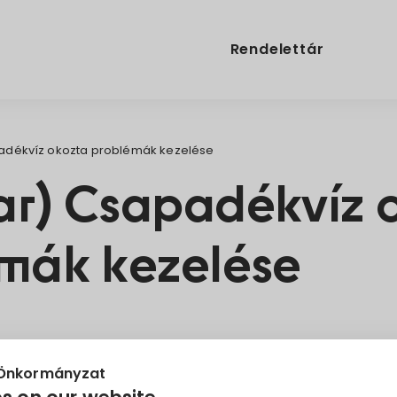
Rendelettár
adékvíz okozta problémák kezelése
r) Csapadékvíz 
mák kezelése
at
Projekt
 Önkormányzat