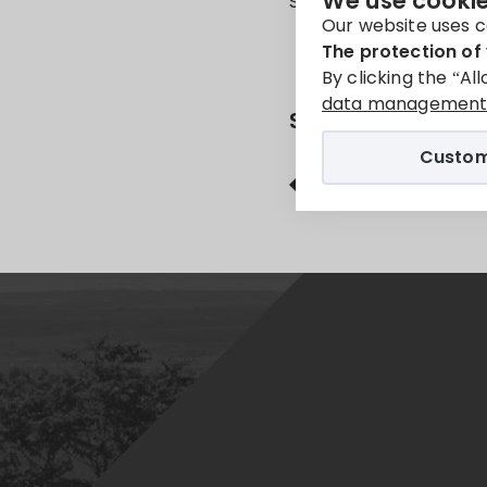
We use cookie
Sorry, this entry is onl
Our website uses c
The protection of 
By clicking the “Al
data management 
Share
Custom
Facebook