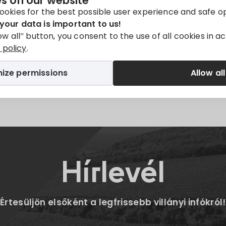
s on our website
y available in
Magyar
.
ookies for the best possible user experience and safe o
your data is important to us!
low all” button, you consent to the use of all cookies in 
policy
.
ize permissions
Allow all
Twitter
E-mail
Hírlevél
Értesüljön elsőként a legfrissebb villányi infókról!