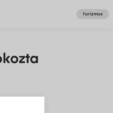
Turizmus
okozta