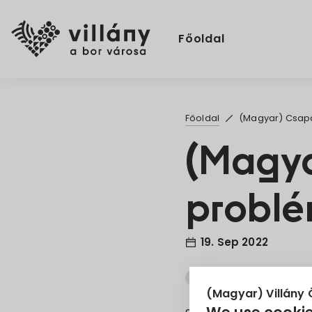
Főoldal
Főoldal
(Magyar) Csap
(Magya
problé
19. Sep 2022
Csapadékvíz
Pályáz
(Magyar) Villány