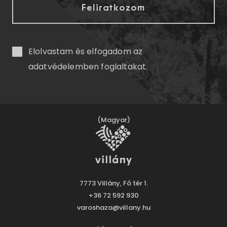
Elolvastam és elfogadom az
adatvédelemben
foglaltakat.
(Magyar)
7773 Villány, Fő tér 1.
+36 72 592 930
varoshaza@villany.hu