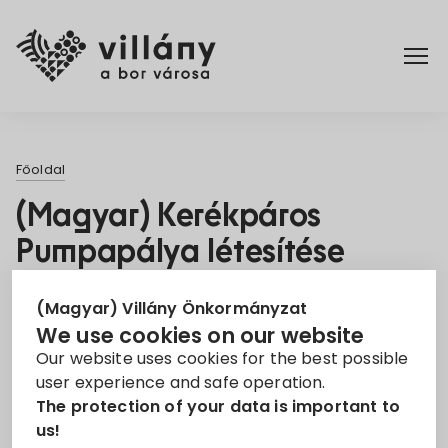
Főoldal
Főoldal
Rendelettár
(Magyar) Kerékpáros
Pumpapálya létesítése
Turizmus
Villányban
(Magyar) Villány Önkormányzat
3. Nov 2022
We use cookies on our website
Our website uses cookies for the best possible
Pumpapálya
user experience and safe operation.
The protection of your data is important to
Sorry, this entry is only available in
Magyar
.
us!