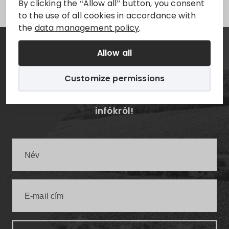
By clicking the “Allow all” button, you consent
to the use of all cookies in accordance with
the
data management policy
.
Allow all
Hírlevél
Customize permissions
Értesüljön elsőként a legfrissebb villányi
infókról!