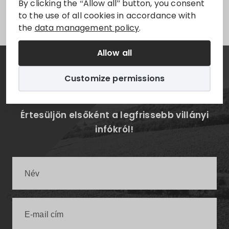
By clicking the “Allow all” button, you consent
Sorry, this entry is only available in
Magyar
.
to the use of all cookies in accordance with
the
data management policy
.
Allow all
Hírlevél
Customize permissions
Értesüljön elsőként a legfrissebb villányi
infókról!