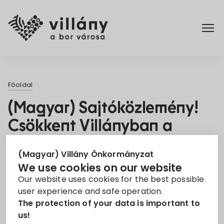
Főoldal
Főoldal
Rendelettár
(Magyar) Sajtóközlemény!
Csökkent Villányban a
Turizmus
csapadék okozta károk
(Magyar) Villány Önkormányzat
kialakulásának veszélye
We use cookies on our website
5. Jan 2022
Our website uses cookies for the best possible
user experience and safe operation.
The protection of your data is important to
Pályázat
Projekt
Vízelvezetés
us!