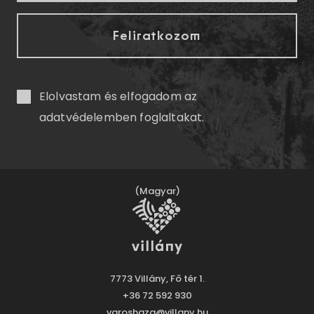
Elolvastam és elfogadom az
adatvédelemben
foglaltakat.
(Magyar)
7773 Villány, Fő tér 1.
+36 72 592 930
varoshaza@villany.hu