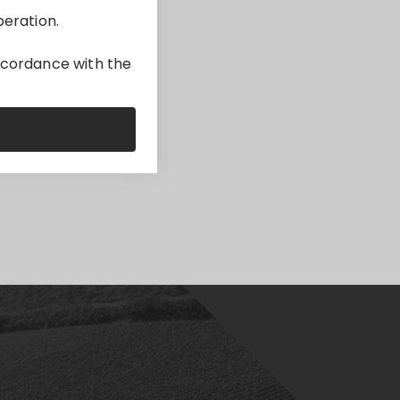
peration.
accordance with the