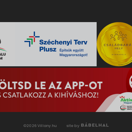
©2026 Villany.hu
site by