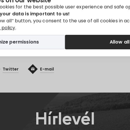
s on our website
yázat
Projekt
ookies for the best possible user experience and safe o
your data is important to us!
y available in
Magyar
.
low all” button, you consent to the use of all cookies in 
policy
.
ize permissions
Allow all
Twitter
E-mail
Hírlevél