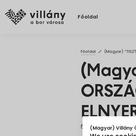
Főoldal
Főoldal
(Magyar) “TISZ
(Magya
ORSZÁ
ELNYE
15. Oct 2024
(Magyar) Villány