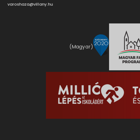
varoshaza@villany.hu
(Magyar)