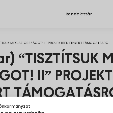
Rendelettár
TÍTSUK MEG AZ ORSZÁGOT! II” PROJEKTBEN ELNYERT TÁMOGATÁSRÓL
r) “TISZTÍTSUK 
GOT! II” PROJEK
RT TÁMOGATÁSR
 Önkormányzat