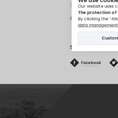
We use cookie
Hulladékgyűjtés
Pál
Our website uses c
The protection of 
Sorry, this entry is onl
By clicking the “Al
data management 
Custom
Share
Facebook