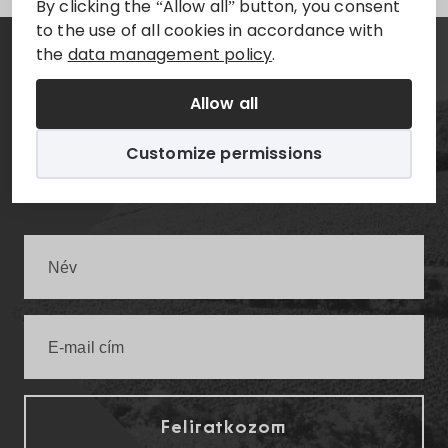
By clicking the “Allow all” button, you consent
to the use of all cookies in accordance with
the
data management policy
.
Hírlevél
Allow all
Értesüljön elsőként a legfrissebb villányi
Customize permissions
infókról!