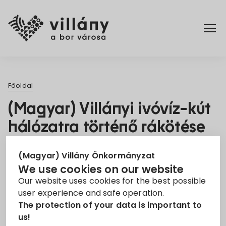
Főoldal
Főoldal
Rendelettár
(Magyar) Villányi ivóvíz-kút
hálózatra történő rákötése
Turizmus
10. Nov 2025
(Magyar) Villány Önkormányzat
We use cookies on our website
Pályázat
Projekt
Versenyképes Járások Program
Our website uses cookies for the best possible
user experience and safe operation.
Sorry, this entry is only available in
Magyar
.
The protection of your data is important to
us!