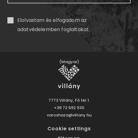
Elolvastam és elfogadom az
adatvédelemben
foglaltakat.
(Magyar)
7773 Villány, Fő tér 1.
+36 72 592 930
varoshaza@villany.hu
Cookie settings