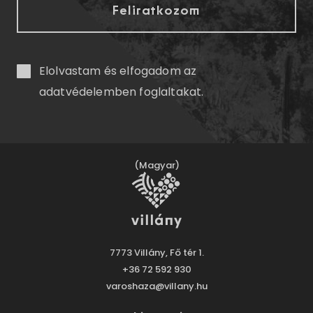
Elolvastam és elfogadom az
adatvédelemben
foglaltakat.
(Magyar)
7773 Villány, Fő tér 1.
+36 72 592 930
varoshaza@villany.hu