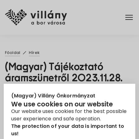
Főoldal
Főoldal
Hírek
Rendelettár
(Magyar) Tájékoztató
áramszünetről 2023.11.28.
Turizmus
és 2023.12.01.
(Magyar) Villány Önkormányzat
7. Nov 2023
We use cookies on our website
Our website uses cookies for the best possible
Áramszünet
EON
tájékoztató
user experience and safe operation.
The protection of your data is important to
Sorry, this entry is only available in
Magyar
.
us!