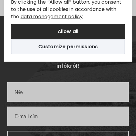
By clicking the “Allow all” button, you consent
to the use of all cookies in accordance with
the
data management policy
.
Allow all
Hírlevél
Customize permissions
Értesüljön elsőként a legfrissebb villányi
infókról!