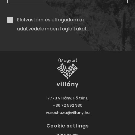
Elolvastam és elfogadom az
adatvédelemben
foglaltakat.
(Magyar)
7773 Villány, Fő tér 1.
+36 72 592 930
varoshaza@villany.hu
Cookie settings