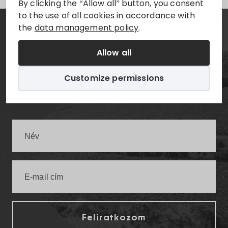
By clicking the “Allow all” button, you consent
to the use of all cookies in accordance with
the
data management policy
.
Hírlevél
Allow all
Értesüljön elsőként a legfrissebb villányi
Customize permissions
infókról!