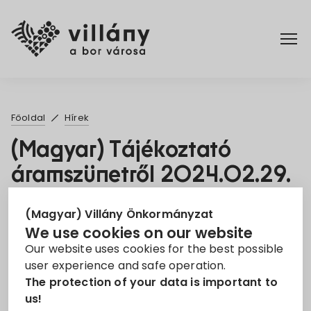
Főoldal
Főoldal
Hírek
Rendelettár
(Magyar) Tájékoztató
áramszünetről 2024.02.29.
Turizmus
23. Feb 2024
(Magyar) Villány Önkormányzat
We use cookies on our website
Áramszünet
EON
tájékoztató
Our website uses cookies for the best possible
user experience and safe operation.
Sorry, this entry is only available in
Magyar
.
The protection of your data is important to
us!