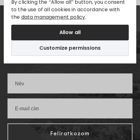
By clicking the “Allow all” button, you consent
to the use of all cookies in accordance with
the
data management policy
.
Hírlevél
Allow all
Értesüljön elsőként a legfrissebb villányi
Customize permissions
infókról!