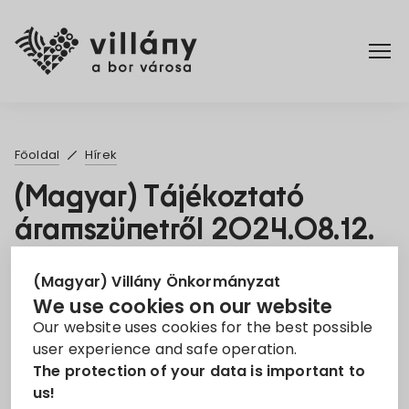
Főoldal
Főoldal
Hírek
Rendelettár
(Magyar) Tájékoztató
áramszünetről 2024.08.12.
Turizmus
5. Aug 2024
(Magyar) Villány Önkormányzat
We use cookies on our website
Áramszünet
EON
Információ
Our website uses cookies for the best possible
user experience and safe operation.
Sorry, this entry is only available in
Magyar
.
The protection of your data is important to
us!