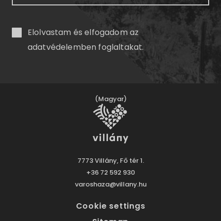
Elolvastam és elfogadom az
adatvédelemben
foglaltakat.
(Magyar)
7773 Villány, Fő tér 1.
+36 72 592 930
varoshaza@villany.hu
Cookie settings