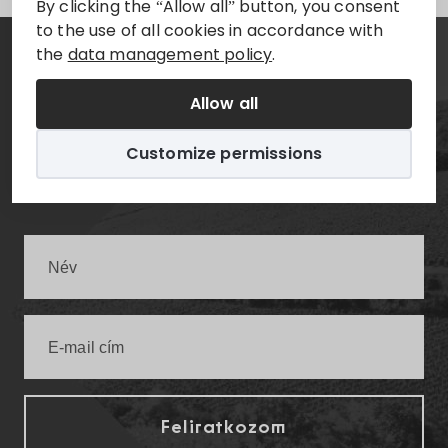
By clicking the “Allow all” button, you consent
to the use of all cookies in accordance with
the
data management policy
.
Hírlevél
Allow all
Értesüljön elsőként a legfrissebb villányi
Customize permissions
infókról!