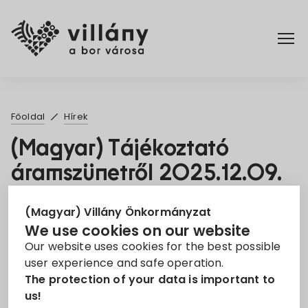
Főoldal
Főoldal
Hírek
Rendelettár
(Magyar) Tájékoztató
áramszünetről 2025.12.09.
Turizmus
5. Nov 2025
(Magyar) Villány Önkormányzat
We use cookies on our website
Áramszünet
EON
tájékoztató
Our website uses cookies for the best possible
user experience and safe operation.
Sorry, this entry is only available in
Magyar
.
The protection of your data is important to
us!