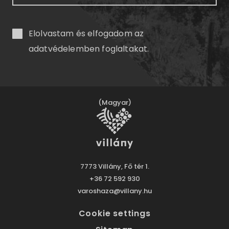
Elolvastam és elfogadom az
adatvédelemben
foglaltakat.
(Magyar)
7773 Villány, Fő tér 1.
+36 72 592 930
varoshaza@villany.hu
Cookie settings