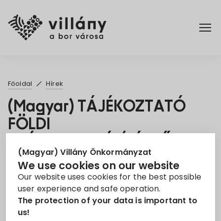
Főoldal
Főoldal
Hírek
Rendelettár
(Magyar) TÁJÉKOZTATÓ
FÖLDI
Turizmus
SZÚNYOGGYÉRÍTÉSRŐL
(Magyar) Villány Önkormányzat
22. May 2023
We use cookies on our website
Our website uses cookies for the best possible
Felhívás
Szúnyoggyérítés
user experience and safe operation.
The protection of your data is important to
Sorry, this entry is only available in
Magyar
.
us!