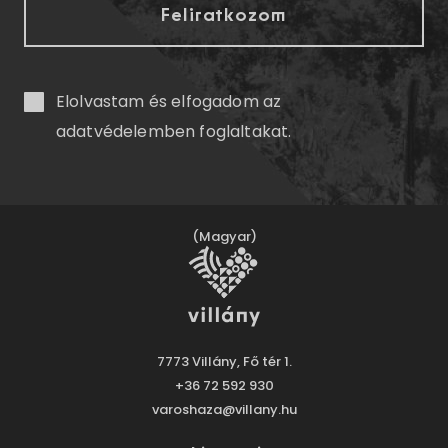
Elolvastam és elfogadom az
adatvédelemben
foglaltakat.
(Magyar)
7773 Villány, Fő tér 1.
+36 72 592 930
varoshaza@villany.hu