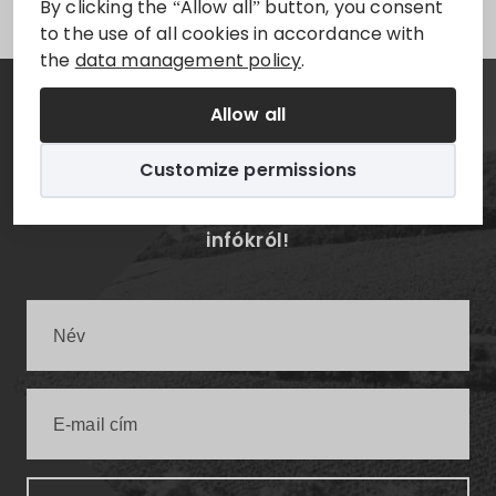
By clicking the “Allow all” button, you consent
to the use of all cookies in accordance with
the
data management policy
.
Allow all
Hírlevél
Customize permissions
Értesüljön elsőként a legfrissebb villányi
infókról!