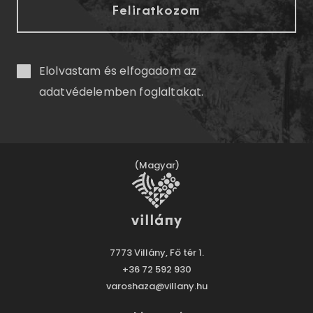
Elolvastam és elfogadom az
adatvédelemben
foglaltakat.
(Magyar)
7773 Villány, Fő tér 1.
+36 72 592 930
varoshaza@villany.hu