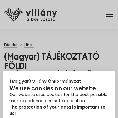
Főoldal
Főoldal
Hírek
Rendelettár
(Magyar) TÁJÉKOZTATÓ
FÖLDI
Turizmus
SZÚNYOGGYÉRÍTÉSRŐL
(Magyar) Villány Önkormányzat
26. Jun 2023
We use cookies on our website
Our website uses cookies for the best possible
Felhívás
Szúnyoggyérítés
user experience and safe operation.
The protection of your data is important to
Sorry, this entry is only available in
Magyar
.
us!