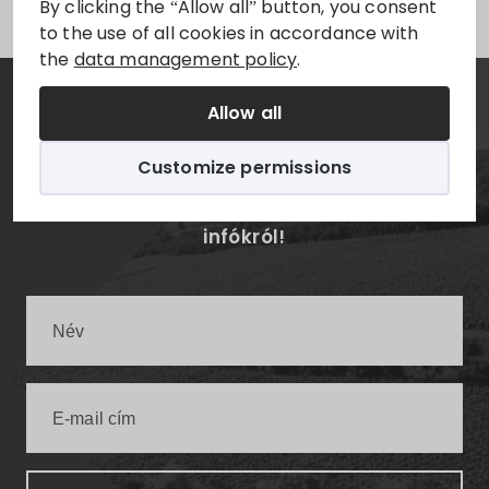
By clicking the “Allow all” button, you consent
to the use of all cookies in accordance with
the
data management policy
.
Allow all
Hírlevél
Customize permissions
Értesüljön elsőként a legfrissebb villányi
infókról!