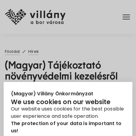
Főoldal
Főoldal
Hírek
Rendelettár
(Magyar) Tájékoztató
növényvédelmi kezelésről
Turizmus
13. Apr 2021
(Magyar) Villány Önkormányzat
We use cookies on our website
Növényvédelem
tájékoztató
Our website uses cookies for the best possible
user experience and safe operation.
Sorry, this entry is only available in
Magyar
.
The protection of your data is important to
us!