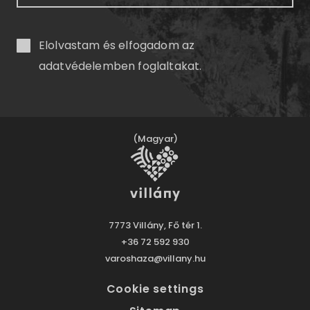
Elolvastam és elfogadom az
adatvédelemben
foglaltakat.
(Magyar)
7773 Villány, Fő tér 1.
+36 72 592 930
varoshaza@villany.hu
Cookie settings