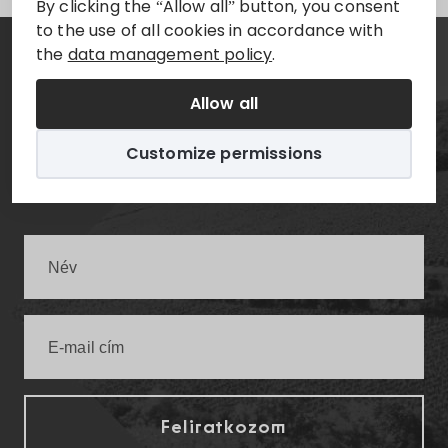
By clicking the “Allow all” button, you consent
to the use of all cookies in accordance with
the
data management policy
.
Hírlevél
Allow all
Értesüljön elsőként a legfrissebb villányi
Customize permissions
infókról!