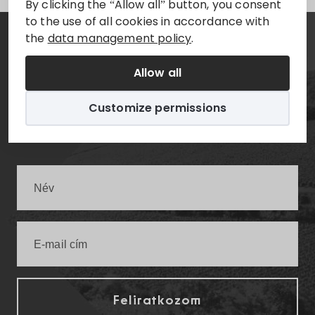
By clicking the “Allow all” button, you consent
to the use of all cookies in accordance with
the
data management policy
.
Hírlevél
Allow all
Értesüljön elsőként a legfrissebb villányi
Customize permissions
infókról!