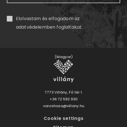
Elolvastam és elfogadom az
adatvédelemben
foglaltakat.
(Magyar)
7773 Villány, Fő tér 1.
+36 72 592 930
varoshaza@villany.hu
Cookie settings