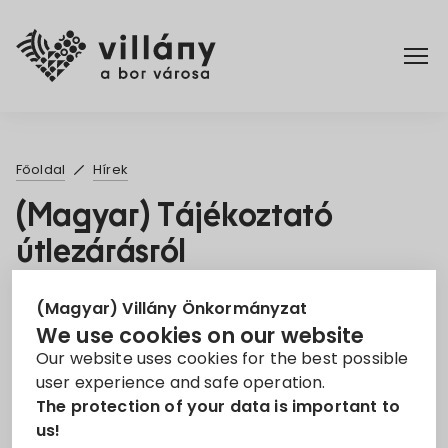
Főoldal
Főoldal
Hírek
Rendelettár
(Magyar) Tájékoztató
útlezárásról
Turizmus
30. Sep 2021
(Magyar) Villány Önkormányzat
We use cookies on our website
tájékoztató
útlezárás
Our website uses cookies for the best possible
user experience and safe operation.
Sorry, this entry is only available in
Magyar
.
The protection of your data is important to
us!