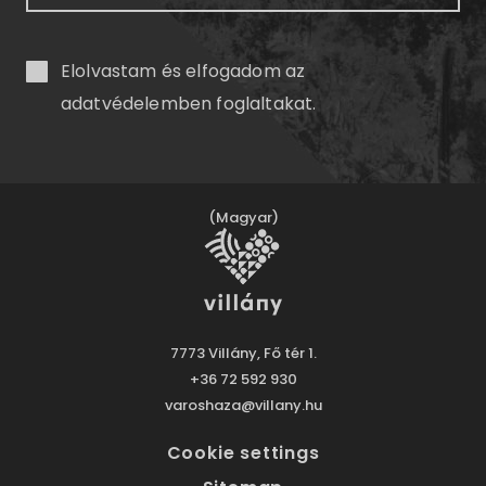
Elolvastam és elfogadom az
adatvédelemben
foglaltakat.
(Magyar)
7773 Villány, Fő tér 1.
+36 72 592 930
varoshaza@villany.hu
Cookie settings