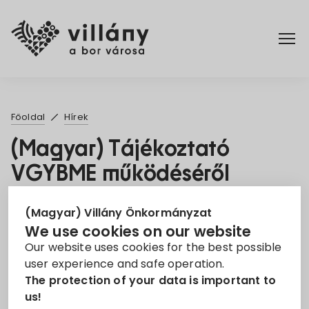
Főoldal
Főoldal
Hírek
Rendelettár
(Magyar) Tájékoztató
VGYBME működéséről
Turizmus
11. Nov 2021
(Magyar) Villány Önkormányzat
We use cookies on our website
egyesület
tájékoztató
Our website uses cookies for the best possible
user experience and safe operation.
Sorry, this entry is only available in
Magyar
.
The protection of your data is important to
us!