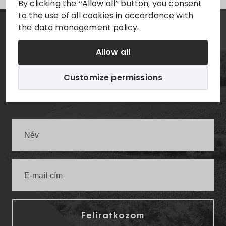
By clicking the “Allow all” button, you consent
to the use of all cookies in accordance with
the
data management policy
.
Hírlevél
Allow all
Értesüljön elsőként a legfrissebb villányi
Customize permissions
infókról!