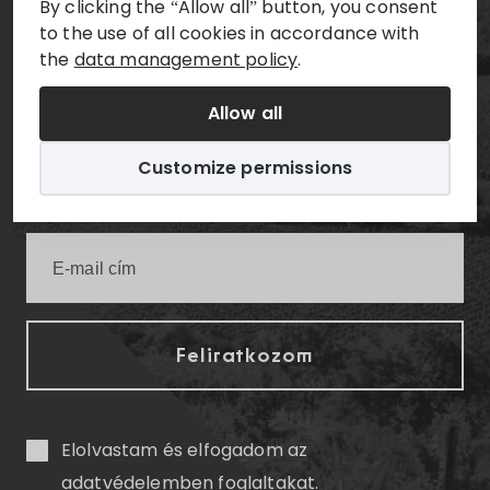
By clicking the “Allow all” button, you consent
to the use of all cookies in accordance with
Értesüljön elsőként a legfrissebb villányi
the
data management policy
.
infókról!
Allow all
Customize permissions
Elolvastam és elfogadom az
adatvédelemben
foglaltakat.