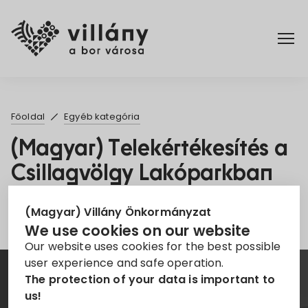
Főoldal
Főoldal
Egyéb kategória
Rendelettár
(Magyar) Telekértékesítés a
Csillagvölgy Lakóparkban
Turizmus
Sorry, this entry is only available in
Magyar
.
(Magyar) Villány Önkormányzat
We use cookies on our website
Our website uses cookies for the best possible
user experience and safe operation.
The protection of your data is important to
Hírlevél
us!