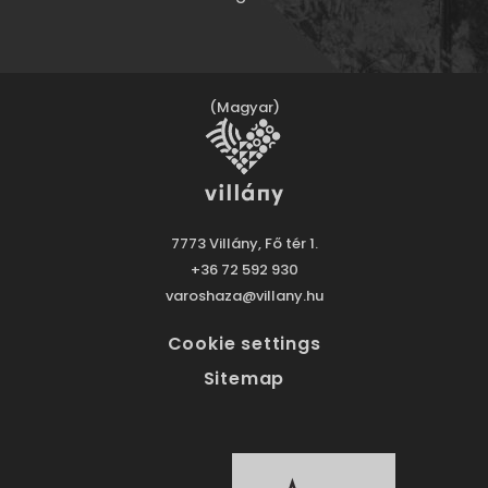
(Magyar)
7773 Villány, Fő tér 1.
+36 72 592 930
varoshaza@villany.hu
Cookie settings
Sitemap