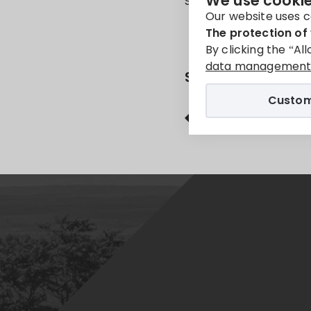
We use cookie
Sorry, this entry is onl
Our website uses c
The protection of 
By clicking the “Al
data management 
Share
Custom
Facebook