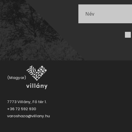
(Magyar)
7773 Villány, Fő tér 1.
+36 72 592 930
varoshaza@villany.hu