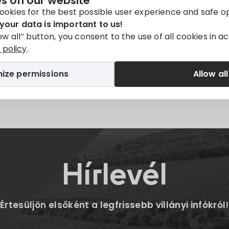
s on our website
y available in
Magyar
.
ookies for the best possible user experience and safe o
your data is important to us!
low all” button, you consent to the use of all cookies in 
policy
.
ize permissions
Allow all
Twitter
E-mail
Hírlevél
Értesüljön elsőként a legfrissebb villányi infókról!