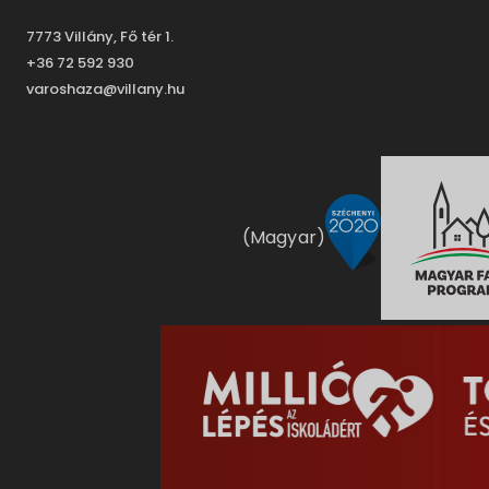
7773 Villány, Fő tér 1.
+36 72 592 930
varoshaza@villany.hu
(Magyar)