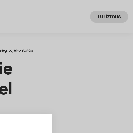
Turizmus
égi tájékoztatás
ie
el