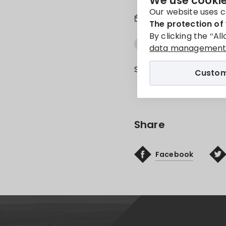
We use cookie
Our website uses c
7. May 2026
The protection of 
By clicking the “Al
tájékoztató
Tour de 
data management 
Sorry, this entry is onl
Custom
Share
Facebook