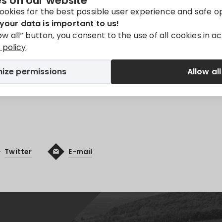
s on our website
ookies for the best possible user experience and safe o
your data is important to us!
low all” button, you consent to the use of all cookies in 
Hongrie
policy
.
y available in
Magyar
.
ize permissions
Allow all
Twitter
E-mail