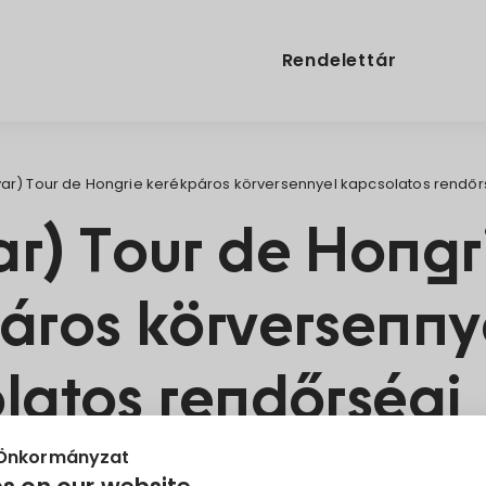
Rendelettár
ar) Tour de Hongrie kerékpáros körversennyel kapcsolatos rendőrs
r) Tour de Hongr
áros körversenny
latos rendőrségi
ztatás
 Önkormányzat