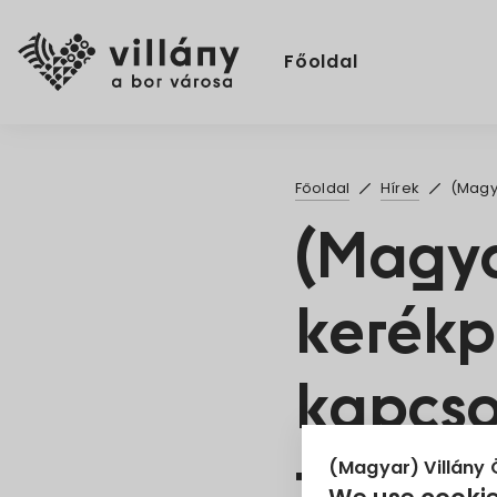
Főoldal
Főoldal
Hírek
(Magy
(Magya
kerékp
kapcso
tájéko
(Magyar) Villány