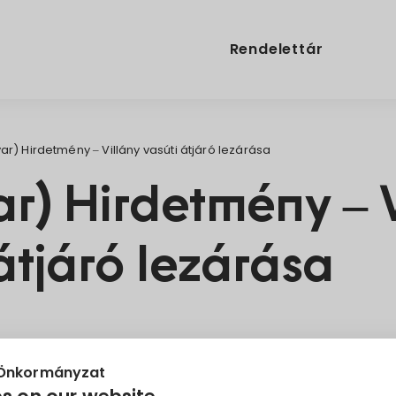
Rendelettár
r) Hirdetmény – Villány vasúti átjáró lezárása
r) Hirdetmény – V
átjáró lezárása
es forgalmi változás
 Önkormányzat