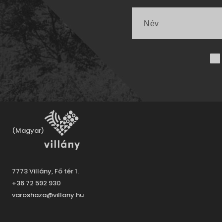
(Magyar)
7773 Villány, Fő tér 1.
+36 72 592 930
varoshaza@villany.hu