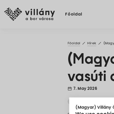
Főoldal
Főoldal
Hírek
(Magya
(Magya
vasúti 
7. May 2026
Hirdetmény
Ideiglen
(Magyar) Villány