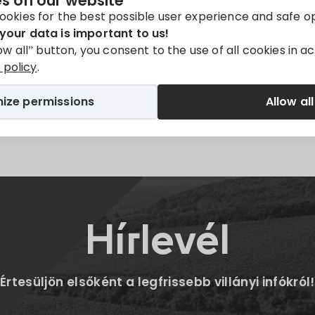
s on our website
y available in
Magyar
.
ookies for the best possible user experience and safe o
your data is important to us!
low all” button, you consent to the use of all cookies in 
policy
.
ize permissions
Allow all
Twitter
E-mail
Hírlevél
Értesüljön elsőként a legfrissebb villányi infókról!