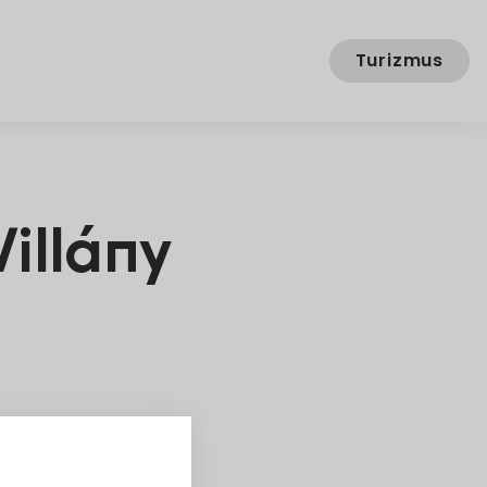
Turizmus
illány