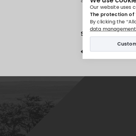
We use cookie
Sorry, this entry is onl
Our website uses c
The protection of 
By clicking the “Al
data management 
Share
Custom
Facebook