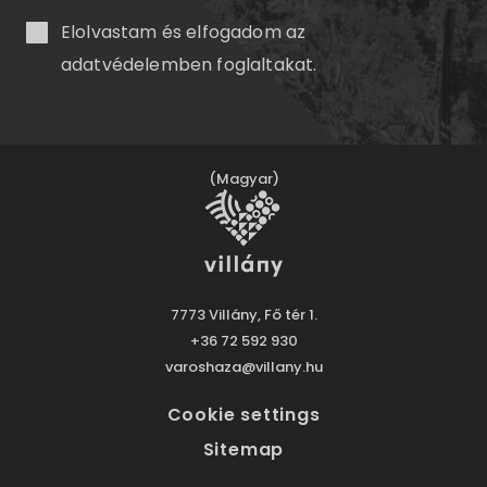
Elolvastam és elfogadom az
adatvédelemben
foglaltakat.
(Magyar)
7773 Villány, Fő tér 1.
+36 72 592 930
varoshaza@villany.hu
Cookie settings
Sitemap