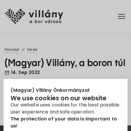
Főoldal
Főoldal
Hírek
Rendelettár
(Magyar) Villány, a boron túl
14. Sep 2022
Turizmus
Pályázat
Termékek
Villány
(Magyar) Villány Önkormányzat
We use cookies on our website
Sorry, this entry is only available in
Magyar
.
Our website uses cookies for the best possible
user experience and safe operation.
The protection of your data is important to
us!