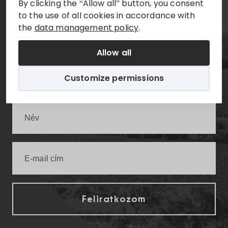
By clicking the “Allow all” button, you consent
to the use of all cookies in accordance with
Hírlevél
the
data management policy
.
Allow all
Értesüljön elsőként a legfrissebb villányi
infókról!
Customize permissions