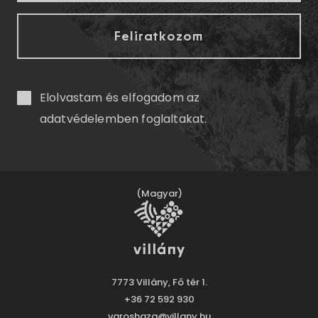
Elolvastam és elfogadom az
adatvédelemben
foglaltakat.
(Magyar)
7773 Villány, Fő tér 1.
+36 72 592 930
varoshaza@villany.hu