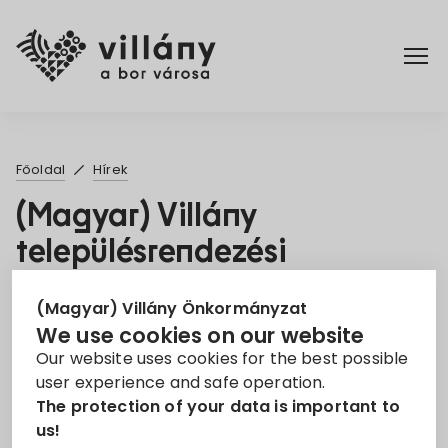
Főoldal
Főoldal
Hírek
Rendelettár
(Magyar) Villány
településrendezési
Turizmus
eszközeinek 2021. évi 1.
(Magyar) Villány Önkormányzat
számú módosítása
We use cookies on our website
9. Jul 2021
Our website uses cookies for the best possible
user experience and safe operation.
The protection of your data is important to
Területrendezés
us!