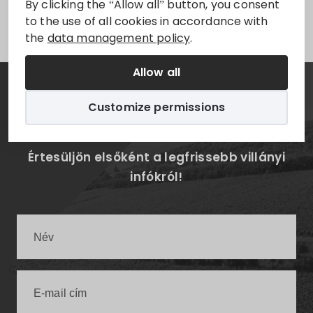
By clicking the “Allow all” button, you consent
Sorry, this entry is only available in
Magyar
.
to the use of all cookies in accordance with
the
data management policy
.
Allow all
Hírlevél
Customize permissions
Értesüljön elsőként a legfrissebb villányi
infókról!