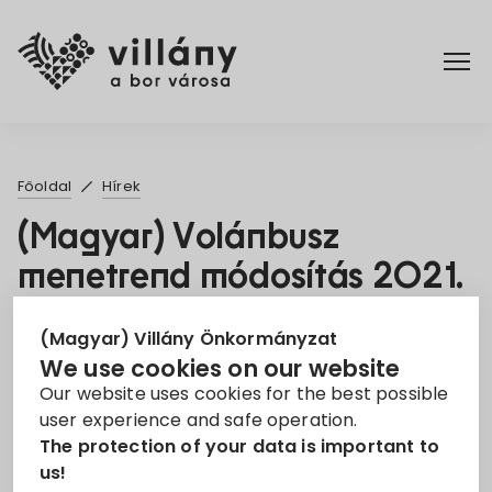
Főoldal
Főoldal
Hírek
Rendelettár
(Magyar) Volánbusz
menetrend módosítás 2021.
Turizmus
április 11-től
(Magyar) Villány Önkormányzat
23. Mar 2021
We use cookies on our website
Our website uses cookies for the best possible
menetrend
Volán
user experience and safe operation.
The protection of your data is important to
Sorry, this entry is only available in
Magyar
.
us!