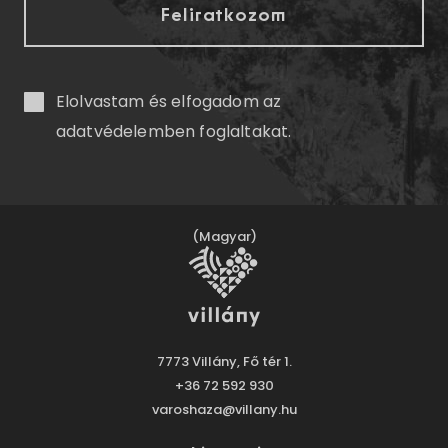
Elolvastam és elfogadom az
adatvédelemben
foglaltakat.
(Magyar)
7773 Villány, Fő tér 1.
+36 72 592 930
varoshaza@villany.hu