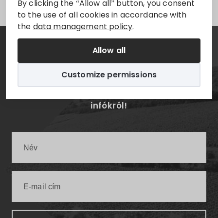
By clicking the “Allow all” button, you consent
to the use of all cookies in accordance with
the
data management policy
.
Allow all
Hírlevél
Customize permissions
Értesüljön elsőként a legfrissebb villányi
infókról!