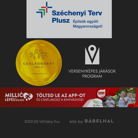
©2026 Villany.hu
site by