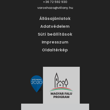
+36 72 592 930
varoshaza@villany.hu
Állásajánlatok
Adatvédelem
Süti beállítások
Impresszum
Oldaltérkép