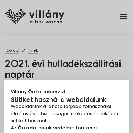
Főoldal
Főoldal
Hírek
Elérhetőségek
2021. évi hulladékszállítási
naptár
Hírek
2021. Jan. 21.
Rendelettár
Villány Önkormányzat
Sütiket használ a weboldalunk
Hulladékszállítás
Weboldalunk a lehető legjobb felhasználói
Pályázatok
élmény és a biztonságos működés érdekében
Tisztelt Villányi Lakosok!
sütiket használ.
Dokumentumok
Az Ön adatainak védelme fontos a
Az alábbi linken érhető el a 2021. évi