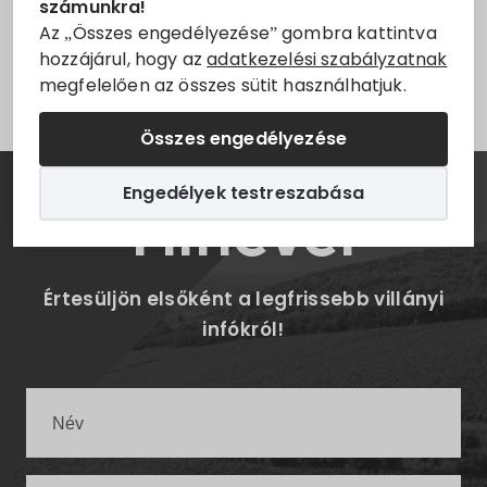
számunkra!
hulladékszállítási naptár.
Állásajánlatok
Az „Összes engedélyezése” gombra kattintva
hozzájárul, hogy az
adatkezelési szabályzatnak
Letöltés
megfelelően az összes sütit használhatjuk.
Szolgáltatók
Összes engedélyezése
Turizmus
Engedélyek testreszabása
Hírlevél
Választási információk
Választási szervek
Értesüljön elsőként a legfrissebb villányi
Választási ügyintézés
infókról!
2024. évi általános választás