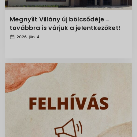
Növényvédelem
1
TelepülésTerv
1
Megnyílt Villány új bölcsődéje –
Népszámlálás
1
továbbra is várjuk a jelentkezőket!
Koronavírus
1
2026. jún. 4.
NAV
1
Tankerület
1
Szőlőhegy
1
barnakőszén-program
1
Vízszolgáltatás
1
kánikulai vízfogyasztás
1
Étel
1
karbantartó
1
tűzvédelem
1
Állásbörze
1
Fővárosi Törvényszék
1
Lynx-zászlóalj
1