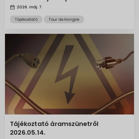
rendőrségi tájékoztatás
2026. máj. 7.
Tájékoztató
Tour de Hongrie
Tájékoztató áramszünetről
2026.05.14.