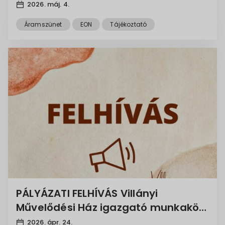
2026. máj. 4.
Áramszünet
EON
Tájékoztató
PÁLYÁZATI FELHÍVÁS Villányi
Művelődési Ház igazgató munkakör
betöltésére
2026. ápr. 24.