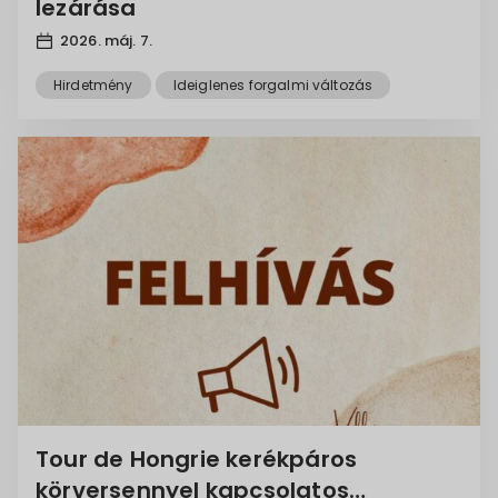
lezárása
képviselők
1
Szálláshely
1
2026. máj. 7.
rendezvény
1
Hirdetmény
Ideiglenes forgalmi változás
szúnyogírtás
1
Önkéntes
1
2024
1
Tour de Hongrie kerékpáros
körversennyel kapcsolatos