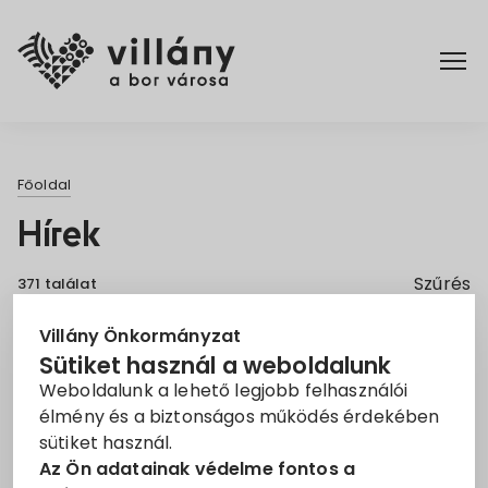
Főoldal
Főoldal
Címkék
Elérhetőségek
Hírek
Tájékoztató
135
Áramszünet
86
Hírek
Szűrés
371 találat
EON
85
Információ
47
Rendelettár
Villány Önkormányzat
Menetrend
25
Sütiket használ a weboldalunk
zárva
25
Weboldalunk a lehető legjobb felhasználói
Pályázatok
MÁV
25
élmény és a biztonságos működés érdekében
sütiket használ.
Villányi KÖH
24
Dokumentumok
Az Ön adatainak védelme fontos a
karbantartási munkálatok
20