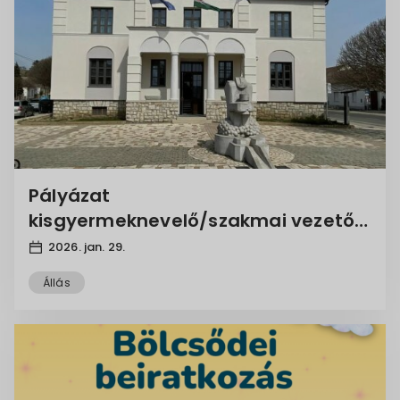
Pályázat
kisgyermeknevelő/szakmai vezető
munkakör betöltésére
2026. jan. 29.
Állás