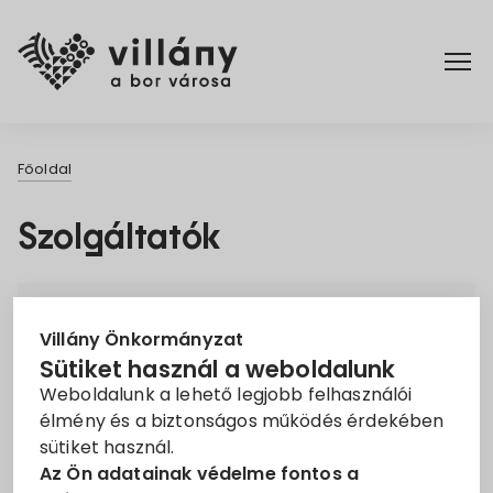
Főoldal
Főoldal
Elérhetőségek
Szolgáltatók
Hírek
Villány Város Önkormányzata
Rendelettár
Villány Önkormányzat
Cím: 7773 Villány, Fő tér 1.
Sütiket használ a weboldalunk
Weboldalunk a lehető legjobb felhasználói
Tel:
+36 72/592-930
Pályázatok
élmény és a biztonságos működés érdekében
E-mail:
varoshaza@villany.hu
sütiket használ.
Dokumentumok
Az Ön adatainak védelme fontos a