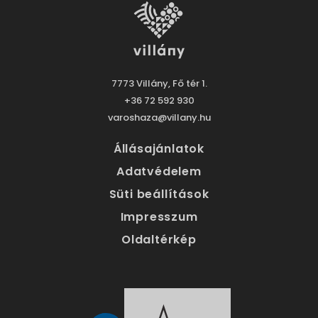
7773 Villány, Fő tér 1.
+36 72 592 930
varoshaza@villany.hu
Állásajánlatok
Adatvédelem
Süti beállítások
Impresszum
Oldaltérkép