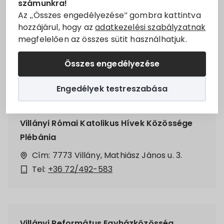
számunkra!
Állásajánlatok
Az „Összes engedélyezése” gombra kattintva
Villányi Szociális és Gyermekjóléti Szolgálat
hozzájárul, hogy az
adatkezelési szabályzatnak
megfelelően az összes sütit használhatjuk.
Szolgáltatók
Cím: 7773 Villány, Baross Gábor u. 11.
Tel:
+36 30/424-8043
Összes engedélyezése
Turizmus
E-mail:
csaladsegitovillany@gmail.com
Engedélyek testreszabása
Választási információk
Választási szervek
Villányi Római Katolikus Hívek Közössége
Plébánia
Választási ügyintézés
Cím: 7773 Villány, Mathiász János u. 3.
Tel:
+36 72/492-583
2024. évi általános választás
Villányi Református Egyházközösség