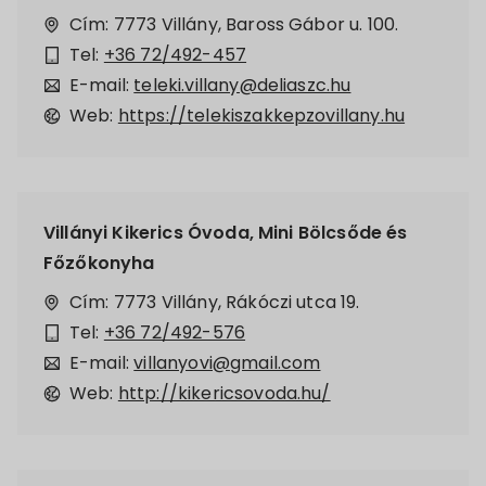
Cím: 7773 Villány, Baross Gábor u. 100.
Tel:
+36 72/492-457
E-mail:
teleki.villany@deliaszc.hu
Web:
https://telekiszakkepzovillany.hu
Villányi Kikerics Óvoda, Mini Bölcsőde és
Főzőkonyha
Cím: 7773 Villány, Rákóczi utca 19.
Tel:
+36 72/492-576
E-mail:
villanyovi@gmail.com
Web:
http://kikericsovoda.hu/