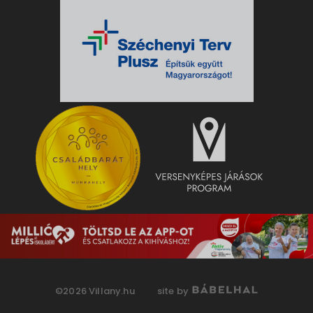
©2026 Villany.hu
site by