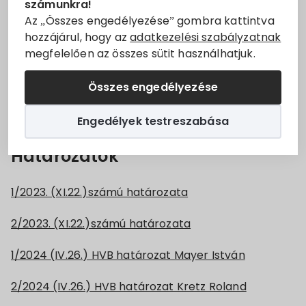
számunkra!
Állásajánlatok
elérhetőségei:
Az „Összes engedélyezése” gombra kattintva
hozzájárul, hogy az
adatkezelési szabályzatnak
1054 Budapest, Alkotmány u. 3.
megfelelően az összes sütit használhatjuk.
Szolgáltatók
06-1-795-3310
Összes engedélyezése
Turizmus
visz@nvi.hu
Engedélyek testreszabása
Választási információk
Határozatok
Választási szervek
1/2023. (XI.22.)számú határozata
Választási ügyintézés
2/2023. (XI.22.)számú határozata
2024. évi általános választás
1/2024 (IV.26.) HVB határozat Mayer István
2/2024 (IV.26.) HVB határozat Kretz Roland