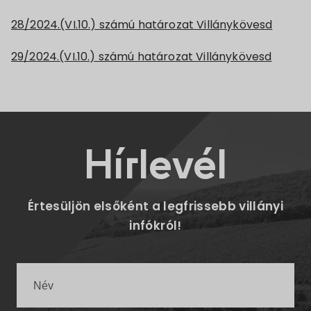
28/2024.(VI.10.) számú határozat Villánykövesd
29/2024.(VI.10.) számú határozat Villánykövesd
Hírlevél
Értesüljön elsőként a legfrissebb villányi
infókról!