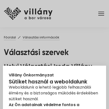
Főoldal
Főoldal
Választási információk
Elérhetőségek
Választási szervek
Hírek
Helyi Választási Iroda Villány
Rendelettár
Villány Önkormányzat
Vezető:
dr. Pencz-Nikolics Katalin
Sütiket használ a weboldalunk
Címe:
7773 Villány, Fő tér 1.
Weboldalunk a lehető legjobb felhasználói
Pályázatok
élmény és a biztonságos működés érdekében
Telefonszám:
72/592-930
sütiket használ.
E-mail:
hvi@villany.hu
Dokumentumok
Az Ön adatainak védelme fontos a
Választási információs szolgálat (VISZ)