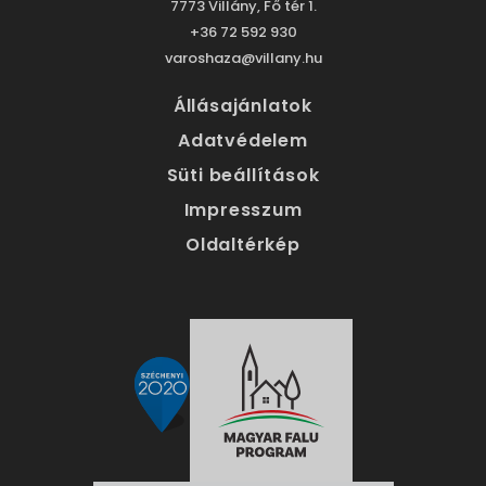
7773 Villány, Fő tér 1.
+36 72 592 930
varoshaza@villany.hu
Állásajánlatok
Adatvédelem
Süti beállítások
Impresszum
Oldaltérkép