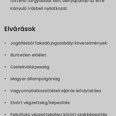
történő tárgyalását kéri, benyújtandó az erre
irányuló írásbeli nyilatkozat.
Elvárások
Jogállásból fakadó jogszabályi követelmények:
Büntetlen előélet
Cselekvőképesség
Magyar állampolgárság
Vagyonnyilatkozattételi eljárás lefolytatása
Elvárt végzettség/képesítés:
Felsőfokú végzettséghez kötött szakképesítés