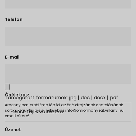
Telefon
E-mail
Önéletrajz
Támogatott formátumok: jpg | doc | docx | pdf
Amennyiben probléma lép fel az önéletrajzának csatolásának
során, kérjük küldje el nekünk az info@onkormanyzat.villany.hu
Nincs fájl kiválasztva
email címre!
Üzenet