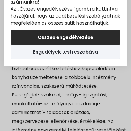
számunkra!
Munkakör/feladatkör betöltésére.
Állásajánlatok
Az „Összes engedélyezése” gombra kattintva
hozzájárul, hogy az
adatkezelési szabályzatnak
megfelelően az összes sütit használhatjuk.
Szolgáltatók
Feladatok
Összes engedélyezése
Turizmus
Az intézmény munkájának megszervezése,
irányítása, képviselete. Az óvodai és bölcsődei
Engedélyek testreszabása
Választási információk
ellátás személyi és tárgyi feltételeinek
biztosítása, az étkeztetéshez kapcsolódóan
Választási szervek
konyha üzemeltetése, a többcélú intézmény
színvonalas, szakszerű működtetése.
Választási ügyintézés
Pedagógiai- szakmai, tanügy- igazgatási,
munkáltatói- személyügyi, gazdasági-
2024. évi általános választás
adminisztratív feladatok ellátása,
megszervezése, ellenőrzése, értékelése. Az
intézmény egyszemélyi felelősségű vezetőjeként