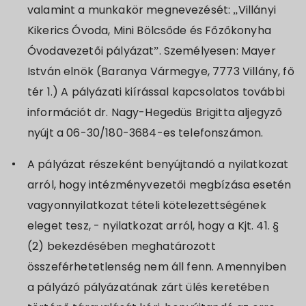
valamint a munkakör megnevezését: „Villányi
Kikerics Óvoda, Mini Bölcsőde és Főzőkonyha
Óvodavezetői pályázat”. Személyesen: Mayer
István elnök (Baranya Vármegye, 7773 Villány, fő
tér 1.) A pályázati kiírással kapcsolatos további
információt dr. Nagy-Hegedüs Brigitta aljegyző
nyújt a 06-30/180-3684-es telefonszámon.
A pályázat részeként benyújtandó a nyilatkozat
arról, hogy intézményvezetői megbízása esetén
vagyonnyilatkozat tételi kötelezettségének
eleget tesz, - nyilatkozat arról, hogy a Kjt. 41. §
(2) bekezdésében meghatározott
összeférhetetlenség nem áll fenn. Amennyiben
a pályázó pályázatának zárt ülés keretében