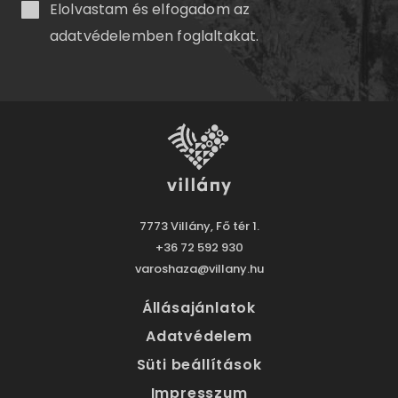
Elolvastam és elfogadom az
adatvédelemben
foglaltakat.
7773 Villány, Fő tér 1.
+36 72 592 930
varoshaza@villany.hu
Állásajánlatok
Adatvédelem
Süti beállítások
Impresszum