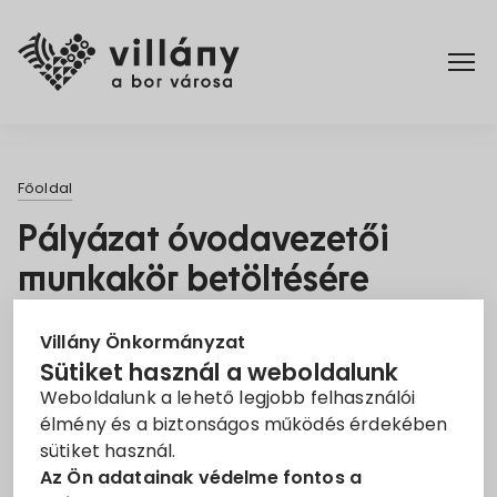
Főoldal
Főoldal
Elérhetőségek
Pályázat óvodavezetői
munkakör betöltésére
Hírek
Jelentkezési határidő:
| Munkakör:
2023. Jún. 9.
Rendelettár
Villány Önkormányzat
Sütiket használ a weboldalunk
Óvodavezető
Weboldalunk a lehető legjobb felhasználói
Pályázatok
VILLÁNYI ÓVODAI INTÉZMÉNYFENNTARTÓ TÁRSULÁS
élmény és a biztonságos működés érdekében
pályázatot hirdet Közalkalmazotti jogviszony
sütiket használ.
Dokumentumok
(Kjt.) keretében Óvodavezető
Az Ön adatainak védelme fontos a