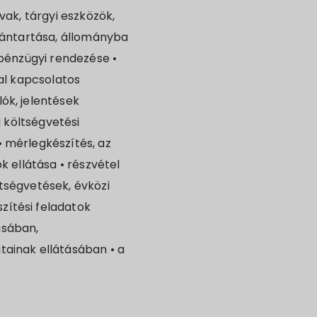
vak, tárgyi eszközök,
lvántartása, állományba
 pénzügyi rendezése •
sal kapcsolatos
ók, jelentések
i költségvetési
 mérlegkészítés, az
k ellátása • részvétel
tségvetések, évközi
zítési feladatok
ásában,
tainak ellátásában • a