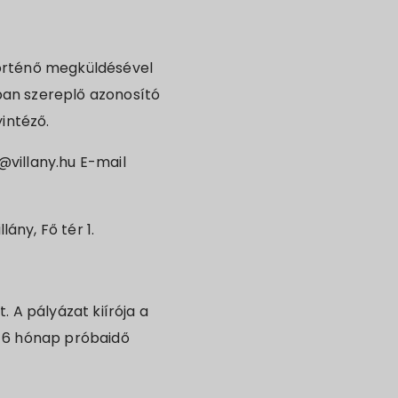
történő megküldésével
isban szereplő azonosító
intéző.
@villany.hu E-mail
ány, Fő tér 1.
 A pályázat kiírója a
r 6 hónap próbaidő