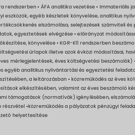
a rendszerben • ÁFA analitika vezetése • Immateriális ja
i eszközök, egyéb készletek könyvelése, analitikus nyi
 értékcsökkenés elszámolása, selejtezések számviteli és
ladatok, egyeztetések elvégzése • előirányzat módosítás
lőkészítése, könyvelése • KGR-K11 rendszerben beszámol
ltségvetési űrlapok illetve azok évközi módosításai, hav
ves mérlegjelentések, éves költségvetési beszámolók) •
 egyéb analitikus nyilvántartási és egyeztetési feladato
szítésében, a leltározásban • közreműködés az éves köl
ítások elkészítésében, valamint az éves beszámoló kés
llami támogatások (normatívák) igénylésében, elszámol
ó részvétel •közreműködés a pályázatok pénzügyi felada
zető helyettesítése