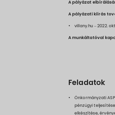
A pályázat elbírálásá
A pályázati kiírás tov
villany.hu – 2022. ok
A munkáltatóval kapc
Feladatok
Önkormányzati ASP r
pénzügyi teljesítés
elkészítése, érvénye