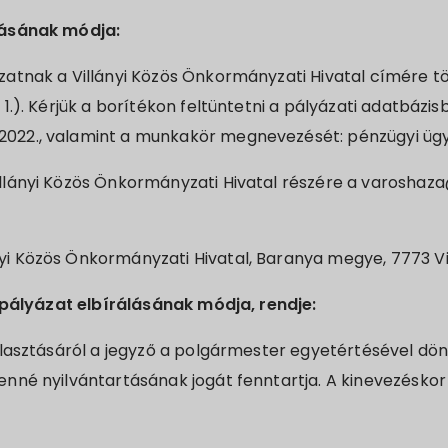
tásának módja:
ázatnak a Villányi Közös Önkormányzati Hivatal címére 
r 1.). Kérjük a borítékon feltüntetni a pályázati adatbáz
2022., valamint a munkakör megnevezését: pénzügyi ügy
illányi Közös Önkormányzati Hivatal részére a varoshaza
yi Közös Önkormányzati Hivatal, Baranya megye, 7773 Vill
a pályázat elbírálásának módja, rendje:
lasztásáról a jegyző a polgármester egyetértésével dönt.
nné nyilvántartásának jogát fenntartja. A kinevezésko