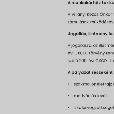
A munkakörhöz tartoz
A Villányi Közös Önkor
társulások működéséve
Jogállás, illetmény és
A jogállásra, az illetm
évi CXCIX. törvény ren
szóló 2011. évi CXCIX. 
A pályázat részeként 
szakmai önéletrajz a
motivációs levél
iskolai végzettsége