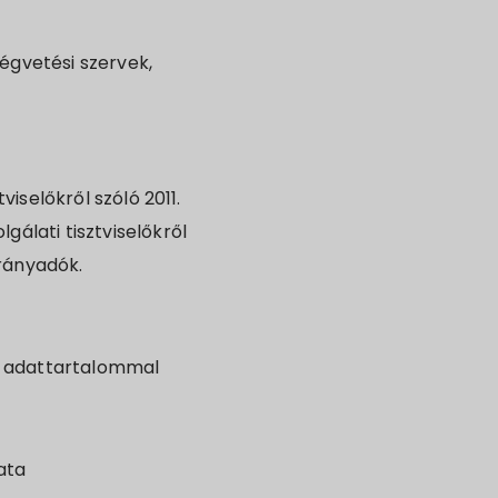
égvetési szervek,
viselőkről szóló 2011.
gálati tisztviselőkről
irányadók.
nti adattartalommal
ata