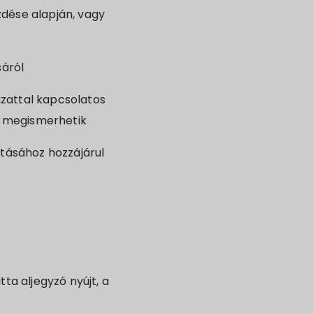
zdése alapján, vagy
sáról
ázattal kapcsolatos
k megismerhetik
atásához hozzájárul
ta aljegyző nyújt, a