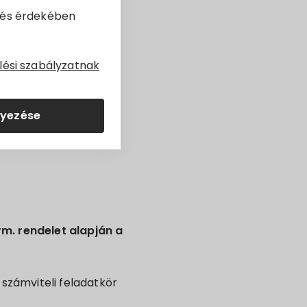
dés érdekében
lési szabályzatnak
lyezése
orm. rendelet alapján a
 számviteli feladatkör