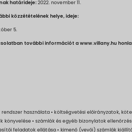
nak határideje:
2022. november 11.
ábbi közzétételének helye, ideje:
tóber 5.
solatban további információt a www.villany.hu honla
endszer használata • költségvetési előirányzatok, köte
ek könyvelése • számlák és egyéb bizonylatok ellenőrzé
sítői feladatok ellátása • kimenő (vevői) számlák kiállít