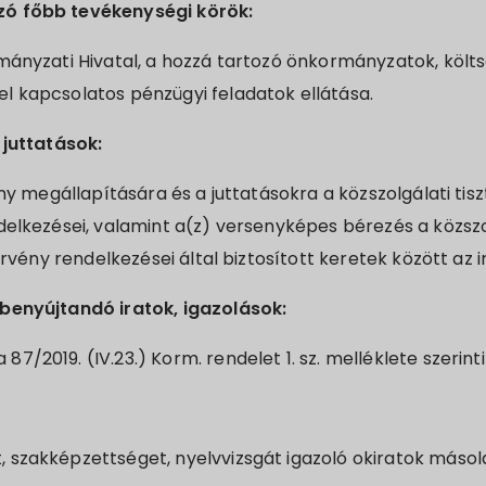
ó főbb tevékenységi körök:
mányzati Hivatal, a hozzá tartozó önkormányzatok, költs
l kapcsolatos pénzügyi feladatok ellátása.
 juttatások:
ény megállapítására és a juttatásokra a közszolgálati tiszt
delkezései, valamint a(z) versenyképes bérezés a közszol
törvény rendelkezései által biztosított keretek között az 
benyújtandó iratok, igazolások:
 87/2019. (IV.23.) Korm. rendelet 1. sz. melléklete szeri
t, szakképzettséget, nyelvvizsgát igazoló okiratok másol