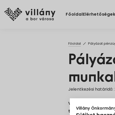
Főoldal
Elérhetősége
Főoldal
Pályázat pénzü
Pályáz
munkak
Jelentkezési határidő:
Villányi Közös Önkormá
Villány Önkormán
törvény 45. § (1) bek