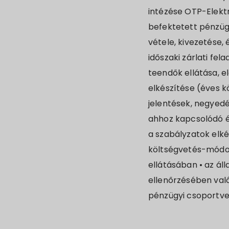
intézése OTP-Elektr
befektetett pénzügy
vétele, kivezetése,
időszaki zárlati fe
teendők ellátása, e
elkészítése (éves kö
jelentések, negyedé
ahhoz kapcsolódó és
a szabályzatok elké
költségvetés-módos
ellátásában • az á
ellenőrzésében val
pénzügyi csoportve