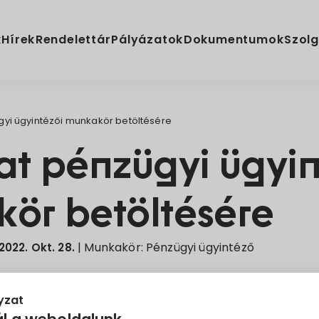
k
Hírek
Rendelettár
Pályázatok
Dokumentumok
Szolg
gyi ügyintézői munkakör betöltésére
at pénzügyi ügyin
ör betöltésére
| Munkakör: Pénzügyi ügyintéző
2022. Okt. 28.
nyzati Hivatal a közszolgálati tisztviselőkről szóló 2
yzat
ezdése alapján pályázatot hirdet Villányi Közös Önko