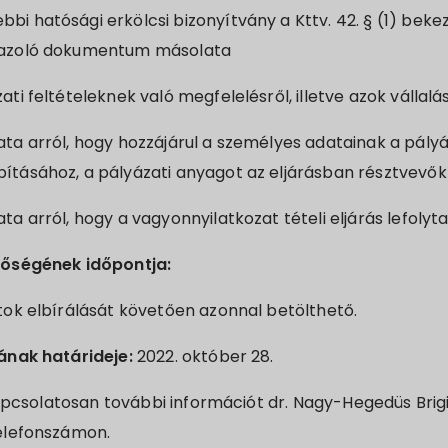
bi hatósági erkölcsi bizonyítvány a Kttv. 42. § (1) beke
igazoló dokumentum másolata
ati feltételeknek való megfelelésről, illetve azok vállalá
ata arról, hogy hozzájárul a személyes adatainak a pály
bításához, a pályázati anyagot az eljárásban résztvevő
ta arról, hogy a vagyonnyilatkozat tételi eljárás lefolyt
őségének időpontja:
ok elbírálását követően azonnal betölthető.
ának határideje:
2022. október 28.
kapcsolatosan további információt dr. Nagy-Hegedüs Brigit
elefonszámon.