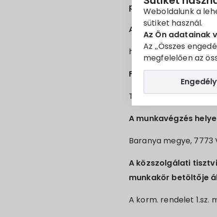
Sütiket haszn
pénzügyi ügyintéző m
Weboldalunk a leh
sütiket használ.
A közszolgálati jogvi
Az Ön adatainak 
Az „Összes engedé
határozatlan idejű közs
megfelelően az öss
Foglalkoztatás jellege
Engedély
Teljes munkaidő
A munkavégzés helye
Baranya megye, 7773 Vil
A közszolgálati tisztv
munkakör betöltője ál
A korm. rendelet 1.sz.