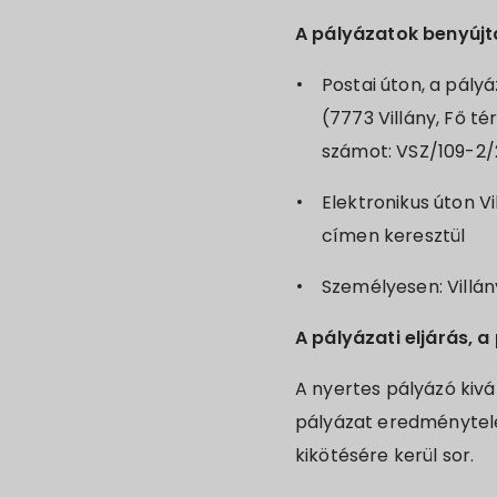
A pályázatok benyúj
Postai úton, a pály
(7773 Villány, Fő té
számot: VSZ/109-2/
Elektronikus úton V
címen keresztül
Személyesen: Villán
A pályázati eljárás, 
A nyertes pályázó kivá
pályázat eredménytele
kikötésére kerül sor.