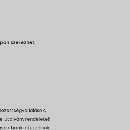
pon szerezhet.
lezettségvállalások,
se, utalványrendeletek
ása • banki átutalások