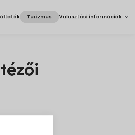
áltatók
Turizmus
Választási információk
Választási szervek
Választási ügyintézés
tézői
2024. évi általános választ
011. évi CXCIX.
rmányzati Hivatal