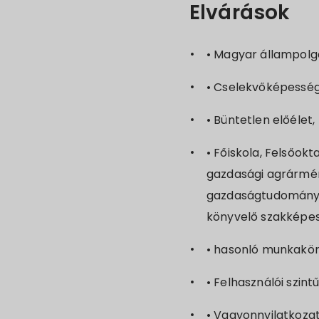
Elvárások
• Magyar állampolg
• Cselekvőképesség
• Büntetlen előélet,
• Főiskola, Felsőok
gazdasági agrármérn
gazdaságtudományi, s
könyvelő szakképesí
• hasonló munkakör
• Felhasználói szint
• Vagyonnyilatkozat 