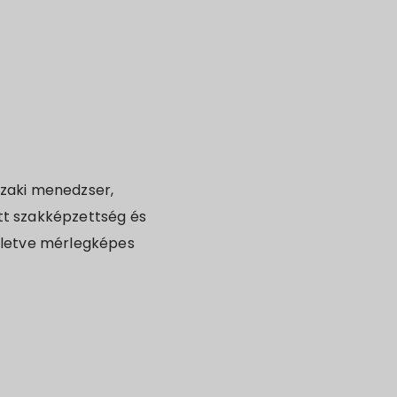
szaki menedzser,
tt szakképzettség és
 illetve mérlegképes