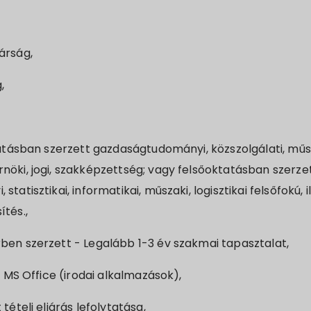
árság,
,
tatásban szerzett gazdaságtudományi, közszolgálati, mű
öki, jogi, szakképzettség; vagy felsőoktatásban szerze
tatisztikai, informatikai, műszaki, logisztikai felsőfokú,
tés.,
ben szerzett - Legalább 1-3 év szakmai tapasztalat,
ű MS Office (irodai alkalmazások),
tételi eljárás lefolytatása,