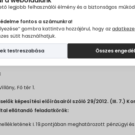
ál a weboldalunk
unkakör betöltésére.
ető legjobb felhasználói élmény és a biztonságos műkö
szony időtartama:
védelme fontos a számunkra!
lyezése” gombra kattintva hozzájárul, hogy az
adatkeze
zolgálati jogviszony
zes sütit használhatjuk.
:
ek testreszabása
Összes engedé
:
lány, Fő tér 1.
iselők képesítési előírásairól szóló 29/2012. (III. 7.) K
tal ellátandó feladatkörök:
 mellékletének I. 19.pontjában meghatározott pénzügyi és