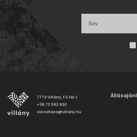
Állásaján
7773 Villány, Fő tér 1.
+36 72 592 930
varoshaza@villany.hu