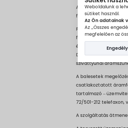
Sütiket haszn
Weboldalunk a leh
A tervszerű beavatkoz
sütiket használ.
feszültség-mentesítés
Az Ön adatainak 
Az „Összes engedé
Fejlesztési munkálatok
megfelelően az öss
fasor 1-től 3-ig és a 2
és 2-től 32-ig, a Béke u
Engedély
Dózsa György utca 2-b
szivattyúnál áramszüne
A balesetek megelőzés
csatlakoztatott áramfe
tartalmazó – üzemvitel
72/501-212 telefaxon, 
A szolgáltatás átmene