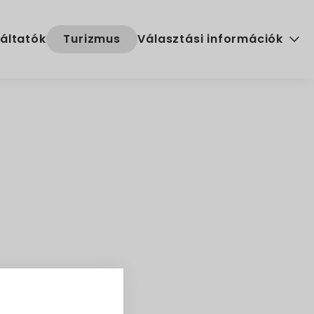
áltatók
Turizmus
Választási információk
Választási szervek
Választási ügyintézés
2024. évi általános választ