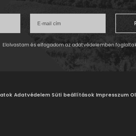
Elolvastam és elfogadom az
adatvédelemben
foglalta
latok
Adatvédelem
Süti beállítások
Impresszum
O