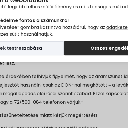
ál a weboldalunk
ető legjobb felhasználói élmény és a biztonságos műkö
ások biztonságos elvégzése érdekében elengedhetetlen
e.
védelme fontos a számunkra!
lyezése” gombra kattintva hozzájárul, hogy az
adatkeze
 elvégzése érdekében Villányban 2021.02.16-án 8:30-tól 
zes sütit használhatjuk.
-ben, a Baross Gábor utca 1-től 5-ig és 2-től 4-ig, a Szent
tca 1-től 15-ig és 2-től 10-ig, a Damjanich utca 1-től 43-ig
ek testreszabása
Összes engedé
en, a MOL kútnál lévő autómosónál és a rendezvénytér
t lesz.
e érdekében felhívjuk figyelmét, hogy az áramszünet id
jlesztőt használni csak az E.ON-nal megkötött – a levála
i megállapodás előírásai szerint szabad. Ezzel kapcsolat
vagy a 72/500-084 telefonon várjuk.”
ti szüneteltetése miatt kérjük megértését!