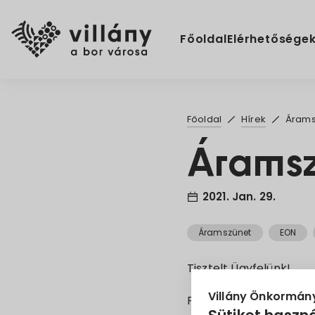
Főoldal
Elérhetősége
Főoldal
Hírek
Árams
Áramsz
2021. Jan. 29.
Áramszünet
EON
Tisztelt Ügyfelünk!
Villány Önkormán
Folyamatos korszerűsí