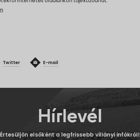
tekről internetes oldalunkon tájékozódhat:
om
Twitter
E-mail
Hírlevél
Értesüljön elsőként a legfrissebb villányi infókról!