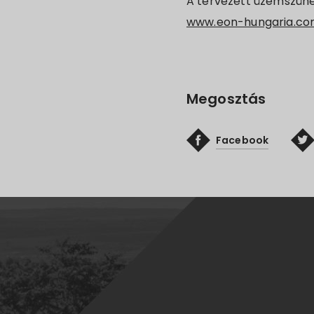
A tervezett üzemszüne
www.eon-hungaria.c
Megosztás
Facebook