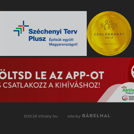
©2026 Villany.hu
site by