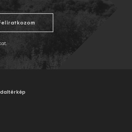
kat.
ldaltérkép