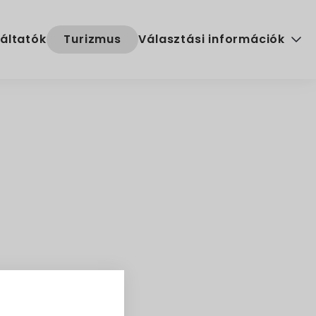
áltatók
Turizmus
Választási információk
Választási szervek
Választási ügyintézés
2024. évi általános választ