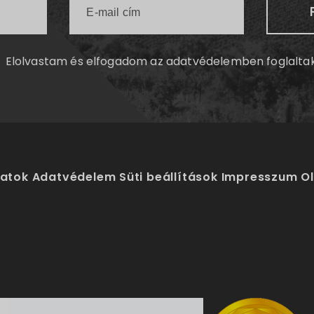
Elolvastam és elfogadom az
adatvédelemben
foglalta
latok
Adatvédelem
Süti beállítások
Impresszum
O