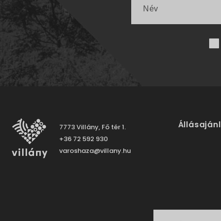
Állásaján
7773 Villány, Fő tér 1.
+36 72 592 930
varoshaza@villany.hu