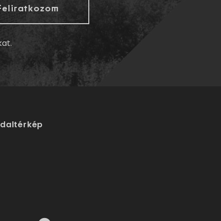
kat.
ldaltérkép