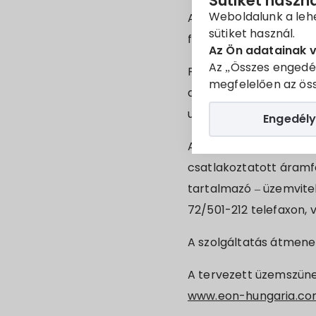
Sütiket haszn
Weboldalunk a leh
A tervszerű beavatkoz
sütiket használ.
feszültség-mentesítés
Az Ön adatainak 
Az „Összes engedé
Favágási munkálatok el
megfelelően az öss
a Wesselényi utca 1-től
utca 21-ben, 23-ban és
Engedély
A balesetek megelőzés
csatlakoztatott áramfe
tartalmazó – üzemvitel
72/501-212 telefaxon, 
A szolgáltatás átmene
A tervezett üzemszüne
www.eon-hungaria.c