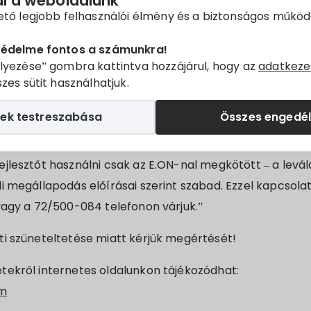
ál a weboldalunk
ető legjobb felhasználói élmény és a biztonságos műkö
ások biztonságos elvégzése érdekében elengedhetetlen
e.
védelme fontos a számunkra!
lyezése” gombra kattintva hozzájárul, hogy az
adatkeze
végzése érdekében Villányban 2021.05.11-én és 2021.05.1
zes sütit használhatjuk.
 3-ig és 2-től 20-ig, a Radnóti Miklós utca 14-ben és 15-
 34-ben, a Kodály Zoltán utca 1-től 5-ig és a 2-ben ára
ek testreszabása
Összes engedé
e érdekében felhívjuk figyelmét, hogy az áramszünet id
jlesztőt használni csak az E.ON-nal megkötött – a levála
i megállapodás előírásai szerint szabad. Ezzel kapcsolat
vagy a 72/500-084 telefonon várjuk.”
ti szüneteltetése miatt kérjük megértését!
tekről internetes oldalunkon tájékozódhat:
om