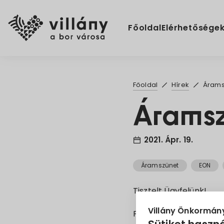
Főoldal
Elérhetősége
Főoldal
Hírek
Árams
Áramsz
2021. Ápr. 19.
Áramszünet
EON
Tisztelt Ügyfelünk!
Villány Önkormán
Folyamatos korszerűsí