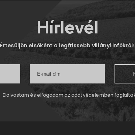
Hírlevél
Értesüljön elsőként a legfrissebb villányi infókról!
Elolvastam és elfogadom az
adatvédelemben
foglalta