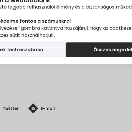
ál a weboldalunk
ető legjobb felhasználói élmény és a biztonságos műkö
12.
ingatlan villamosenergia ellátása céljából földkábel k
védelme fontos a számunkra!
024.04.09.-10.
lyezése” gombra kattintva hozzájárul, hogy az
adatkeze
zes sütit használhatjuk.
lezést végző járművek elfoglalják az úttest egy részét, 
elől.
ek testreszabása
Összes engedé
ük!
Twitter
E-mail