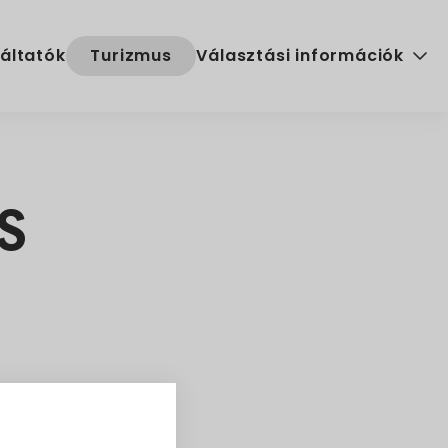
áltatók
Turizmus
Választási információk
Választási szervek
Választási ügyintézés
S
2024. évi általános választ