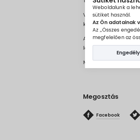
Sütiket haszn
Tisztelt Lakosság!
Weboldalunk a leh
sütiket használ.
Villány
Erkel Ferenc u. 
Az Ön adatainak 
kivitelezés időpontja:
2
Az „Összes engedé
megfelelően az öss
A munka során a kivite
le kell zárni a forgalom 
Engedély
Megértésüket köszönj
Megosztás
Facebook