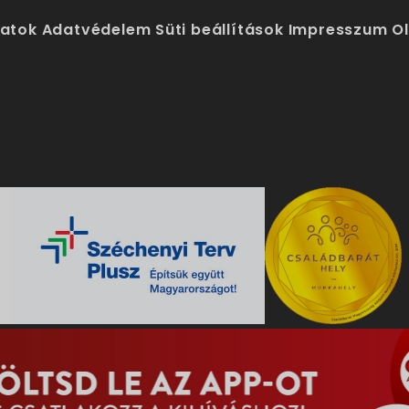
latok
Adatvédelem
Süti beállítások
Impresszum
O