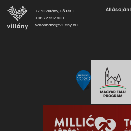
Állásaján
7773 Villány, Fő tér 1.
+36 72 592 930
varoshaza@villany.hu