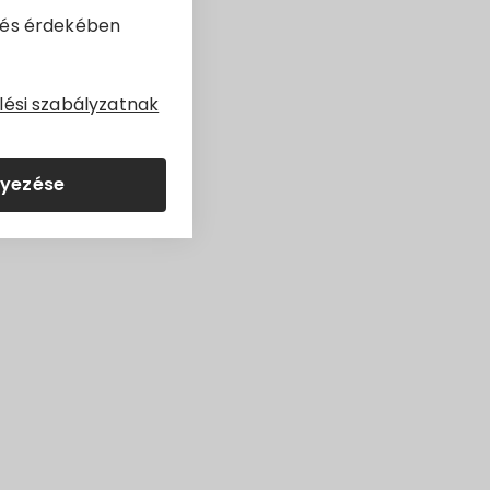
dés érdekében
erül kiépítésre,
lési szabályzatnak
ezért annak egy részét
lyezése