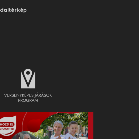
ldaltérkép