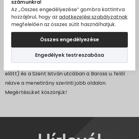
számunkra!
Állásajánlatok
lépnek életbe:
Az „Összes engedélyezése” gombra kattintva
hozzájárul, hogy az
adatkezelési szabályzatnak
2024. szeptember 6-án 12 órától 2024.
megfelelően az összes sütit használhatjuk.
Szolgáltatók
szeptember 8-án 12 óráig
a Szent István utca
egyirányúsítva lesz a Baross Gábor utca felől a
Összes engedélyezése
Turizmus
Damjanich utca irányába, valamint „Megállni tilos”
Engedélyek testreszabása
táblák kerülnek kihelyezésre az Ady fasor mindkét
Választási információk
oldalán, a Rákóczi utca elején (Csányi pincészet
előtt) és a Szent István utcában a Baross u. felől
Választási szervek
nézve a menetirány szerinti jobb oldalon.
Megértésüket köszönjük!
Választási ügyintézés
2024. évi általános választás