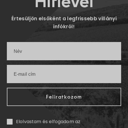
Hírlevél
Értesüljön elsőként a legfrissebb villányi
infókról!
Elolvastam és elfogadom az