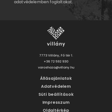
adatvédelemben
foglaltakat.
7773 Villány, Fő tér 1.
+36 72 592 930
varoshaza@villany.hu
Állásajánlatok
Adatvédelem
Süti beállítások
Impresszum
Oldaltérkép