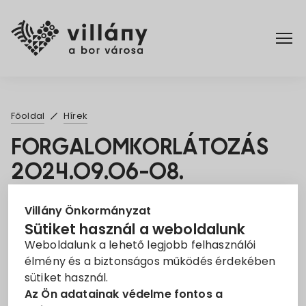
Főoldal
Főoldal
Hírek
Elérhetőségek
FORGALOMKORLÁTOZÁS
2024.09.06-08.
Hírek
2024. Szept. 5.
Rendelettár
Villány Önkormányzat
Sütiket használ a weboldalunk
Forgalomkorlátozás
Sváb Zenei Hétvége
Weboldalunk a lehető legjobb felhasználói
Pályázatok
élmény és a biztonságos működés érdekében
Tájékoztatjuk a Tisztelt Lakosságot, hogy a
sütiket használ.
hétvégén megrendezésre kerülő
Sváb Zenei
Dokumentumok
Az Ön adatainak védelme fontos a
Hétvége
miatt az alábbi forgalomkorlátozások