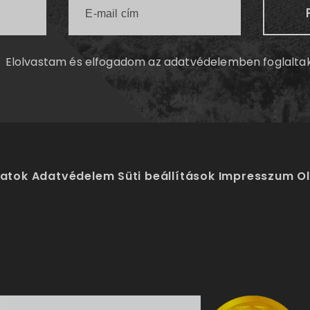
Elolvastam és elfogadom az
adatvédelemben
foglalta
latok
Adatvédelem
Süti beállítások
Impresszum
O