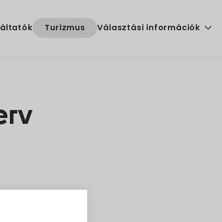
áltatók
Turizmus
Választási információk
Választási szervek
Választási ügyintézés
erv
2024. évi általános választ