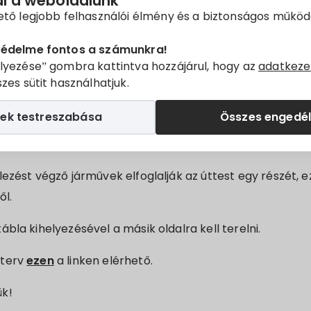
ál a weboldalunk
v
ető legjobb felhasználói élmény és a biztonságos műkö
k!
védelme fontos a számunkra!
lyezése” gombra kattintva hozzájárul, hogy az
adatkeze
ingatlan villamosenergia ellátása céljából földkábel kerül
zes sütit használhatjuk.
024.02.06.
ek testreszabása
Összes engedé
zését a D-i oldalon a zöldsáv és járda felbontásával végz
ezést végző járművek elfoglalják az úttest egy részét, ez
ől.
bla kihelyezésével a másik oldalra kell terelni.
terv
ezen
a linken elérhető.
ük!