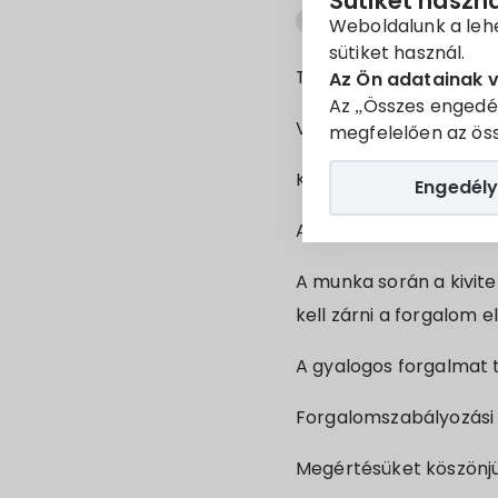
Sütiket haszn
Forgalomszabályozási ter
Weboldalunk a leh
sütiket használ.
Tisztelt Villányi Lakoso
Az Ön adatainak 
Az „Összes engedé
Villány,
Damjanich 41.
megfelelően az öss
Kivitelezés időpontja:
2
Engedély
Az áramellátás kivitele
A munka során a kivitel
kell zárni a forgalom el
A gyalogos forgalmat tá
Forgalomszabályozási 
Megértésüket köszönj