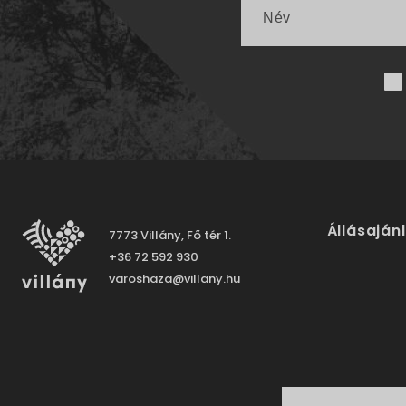
Állásaján
7773 Villány, Fő tér 1.
+36 72 592 930
varoshaza@villany.hu