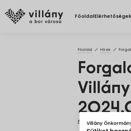
Főoldal
Elérhetősége
Főoldal
Hírek
Forgal
Forgal
Villán
2024.
2024. Febr. 2.
Villány Önkormán