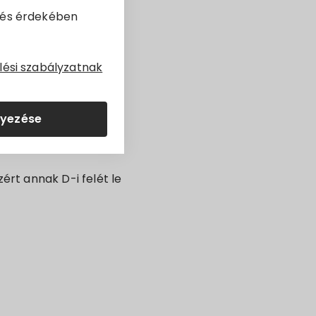
dés érdekében
lési szabályzatnak
 kiépítésre.
lyezése
ik.
ért annak D-i felét le