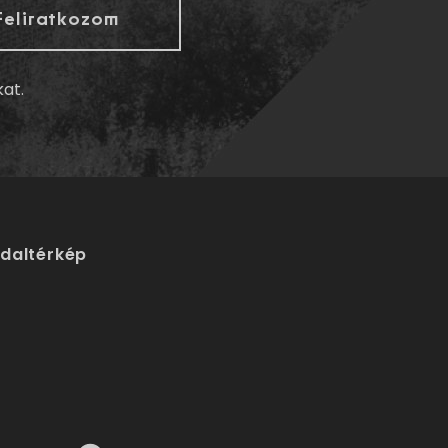
kat.
ldaltérkép