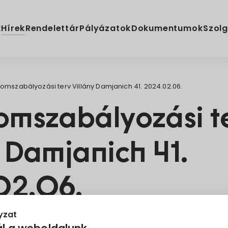
Hírek
k
Rendelettár
Pályázatok
Dokumentumok
Szolg
omszabályozási terv Villány Damjanich 41. 2024.02.06.
omszabályozási t
y Damjanich 41.
02.06.
yzat