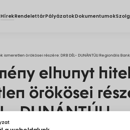
Hírek
k
Rendelettár
Pályázatok
Dokumentumok
Szolg
ők ismeretlen örökösei részére: DRB DÉL- DUNÁNTÚLI Regionális Bank
mény elhunyt hite
len örökösei rész
ÉL- DUNÁNTÚLI
yzat