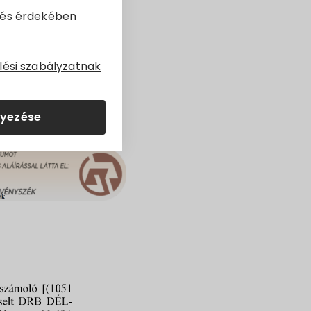
dés érdekében
lési szabályzatnak
lyezése