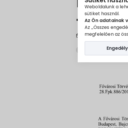
Regioná
Sütiket haszn
Weboldalunk a leh
sütiket használ.
felszá
Az Ön adatainak 
Az „Összes engedé
megfelelően az öss
2025. Márc. 24.
Engedély
Hirdetmény