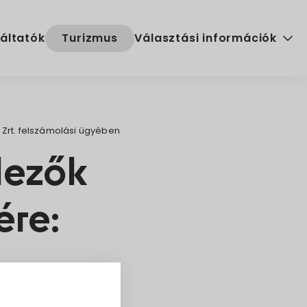
áltatók
Turizmus
Választási információk
Választási szervek
Választási ügyintézés
 Zrt. felszámolási ügyében
2024. évi általános választ
lezők
ére: