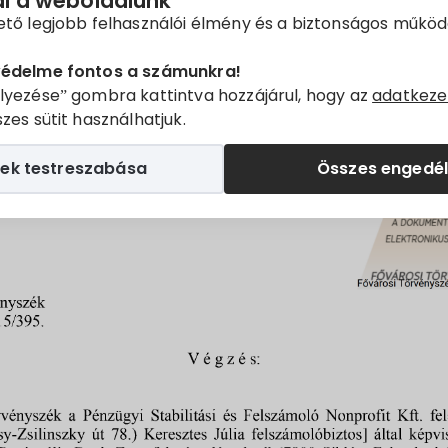
lis Bank Zrt.
ál a weboldalunk
ető legjobb felhasználói élmény és a biztonságos műkö
molási ügyében
védelme fontos a számunkra!
lyezése” gombra kattintva hozzájárul, hogy az
adatkeze
zes sütit használhatjuk.
ek testreszabása
Összes engedé