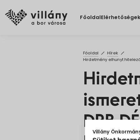
Főoldal
Elérhetősége
Főoldal
Hírek
Hirdetmény elhunyt hitelez
Hirdet
ismeret
DRB D
Villány Önkormán