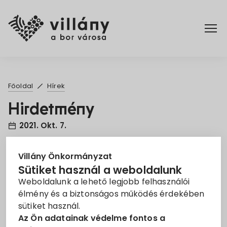
Főoldal
Főoldal
Hírek
Elérhetőségek
Hirdetmény
2021. Okt. 7.
Hírek
Hirdetmény
Rendelettár
Villány Önkormányzat
Sütiket használ a weboldalunk
Weboldalunk a lehető legjobb felhasználói
Pályázatok
élmény és a biztonságos működés érdekében
sütiket használ.
Dokumentumok
Az Ön adatainak védelme fontos a