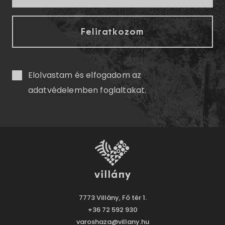
Elolvastam és elfogadom az
adatvédelemben
foglaltakat.
7773 Villány, Fő tér 1.
+36 72 592 930
varoshaza@villany.hu