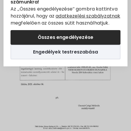
számunkra!
Állásajánlatok
Az „Összes engedélyezése” gombra kattintva
hozzájárul, hogy az
adatkezelési szabályzatnak
megfelelően az összes sütit használhatjuk.
Szolgáltatók
Összes engedélyezése
Turizmus
Engedélyek testreszabása
Választási információk
Választási szervek
Választási ügyintézés
2024. évi általános választás