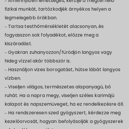
– Amennyiben lehetséges, kerülje a megterhelő
fizikai munkát, tartózkodjék árnyékos helyen a
legmelegebb órákban.
– Tartsa testhőmérsékletét alacsonyan, és
fogyasszon sok folyadékot, előzze meg a
kiszáradást.
– Gyakran zuhanyozzon/fürödjön langyos vagy
hideg vízzel akár többször is.
– Használjon vizes borogatást, hűtse lábát langyos
vízben.
– Viseljen világos, természetes alapanyagú, bő
ruhát. Ha a napra megy, viseljen széles karimájú
kalapot és napszemüveget, ha ez rendelkezésre áll.
– Ha rendszeresen szed gyógyszert, kérdezze meg
kezelőorvosát, hogyan befolyásolják a gyógyszerek