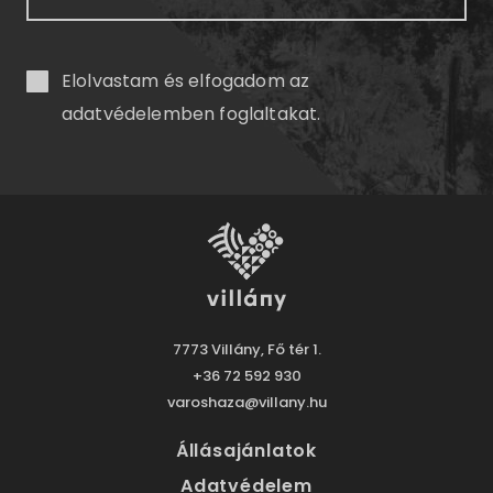
Elolvastam és elfogadom az
adatvédelemben
foglaltakat.
7773 Villány, Fő tér 1.
+36 72 592 930
varoshaza@villany.hu
Állásajánlatok
Adatvédelem