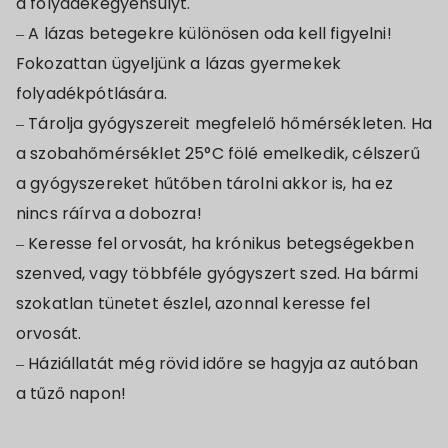
a folyadékegyensúlyt.
– A lázas betegekre különösen oda kell figyelni!
Fokozattan ügyeljünk a lázas gyermekek
folyadékpótlására.
– Tárolja gyógyszereit megfelelő hőmérsékleten. Ha
a szobahőmérséklet 25°C fölé emelkedik, célszerű
a gyógyszereket hűtőben tárolni akkor is, ha ez
nincs ráírva a dobozra!
– Keresse fel orvosát, ha krónikus betegségekben
szenved, vagy többféle gyógyszert szed. Ha bármi
szokatlan tünetet észlel, azonnal keresse fel
orvosát.
– Háziállatát még rövid időre se hagyja az autóban
a tűző napon!