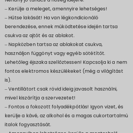
– Kerülje a meleget, amennyire lehetséges!
– Hűtse lakását! Ha van légkondicionáló
berendezése, ennek működtetése idején tartsa
csukva az ajtót és az ablakot.
– Napközben tartsa az ablakokat csukva,
használjon függönyt vagy egyéb sötétítőt.
Lehetőleg éjszaka szellőztessen! Kapcsolja ki a nem
fontos elektromos készülékeket (még a világítást
is).
– Ventillátort csak rövid ideig javasolt használni,
mivel kiszárítja a szervezetet!
– Fontos a fokozott folyadékpótlás! Igyon vizet, és
kerülje a kávé, az alkohol és a magas cukortartalmú
italok fogyasztását.