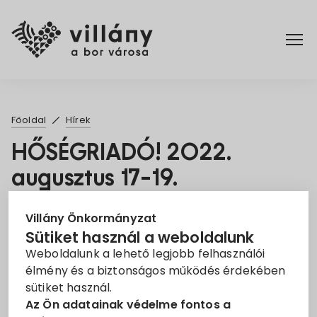
Főoldal
Főoldal
Hírek
Elérhetőségek
HŐSÉGRIADÓ! 2022.
augusztus 17-19.
Hírek
2022. Aug. 17.
Rendelettár
Villány Önkormányzat
Sütiket használ a weboldalunk
hőségriadó
párakapu
Tájékoztató
Weboldalunk a lehető legjobb felhasználói
Pályázatok
élmény és a biztonságos működés érdekében
HŐSÉGRIADÓ!
sütiket használ.
A Baranya Megyei Védelmi Bizottság elnöke 2022.
Dokumentumok
Az Ön adatainak védelme fontos a
augusztus 16-án tájékoztatta a Siklósi Helyi Védelmi