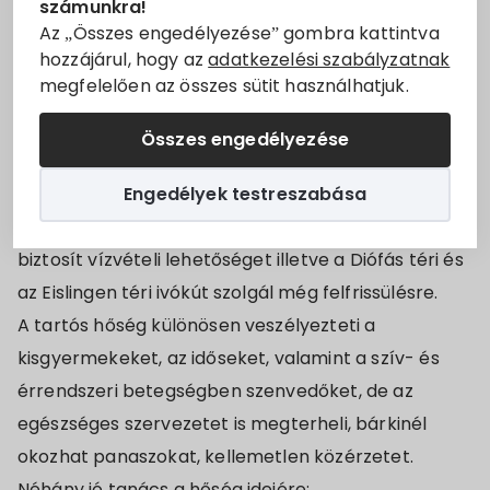
számunkra!
Állásajánlatok
Bizottságot, hogy 2022. augusztus 17-én 00:00
Az „Összes engedélyezése” gombra kattintva
hozzájárul, hogy az
adatkezelési szabályzatnak
órától 2022. augusztus 19-én 24:00 óráig az ország
megfelelően az összes sütit használhatjuk.
Szolgáltatók
egész területére III. fokú hőségriasztás került
kiadásra.
Összes engedélyezése
Turizmus
Az Önkormányzat részéről egy párakapu lett a
Engedélyek testreszabása
Városháza előtti Fő téren felállítva, továbbá a
Választási információk
Dózsa György utca Vásártér felőli végén egy közkút
biztosít vízvételi lehetőséget illetve a Diófás téri és
Választási szervek
az Eislingen téri ivókút szolgál még felfrissülésre.
A tartós hőség különösen veszélyezteti a
Választási ügyintézés
kisgyermekeket, az időseket, valamint a szív- és
2024. évi általános választás
érrendszeri betegségben szenvedőket, de az
egészséges szervezetet is megterheli, bárkinél
okozhat panaszokat, kellemetlen közérzetet.
Néhány jó tanács a hőség idejére: