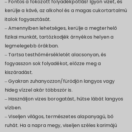
– Fontos a fokozott folyadékpótlás! Igyon vizet, és
kerülje a kávé, az alkohol és a magas cukortartalmú
italok fogyasztását.
– Amennyiben lehetséges, kerülje a megterhelő
fizikai munkát, tartózkodjék árnyékos helyen a
legmelegebb órákban.
– Tartsa testhőmérsékletét alacsonyan, és
fogyasszon sok folyadékot, előzze meg a
kiszáradást.
– Gyakran zuhanyozzon/fürödjön langyos vagy
hideg vízzel akár többször is.
– Használjon vizes borogatást, hűtse lábát langyos
vízben.
– Viseljen világos, természetes alapanyagú, bő
ruhát. Ha a napra megy, viseljen széles karimájú