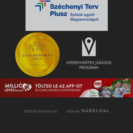
©2026 Villany.hu
site by