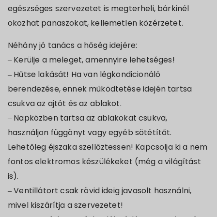
egészséges szervezetet is megterheli, bárkinél
okozhat panaszokat, kellemetlen közérzetet.
Néhány jó tanács a hőség idejére:
– Kerülje a meleget, amennyire lehetséges!
– Hűtse lakását! Ha van légkondicionáló
berendezése, ennek működtetése idején tartsa
csukva az ajtót és az ablakot.
– Napközben tartsa az ablakokat csukva,
használjon függönyt vagy egyéb sötétítőt.
Lehetőleg éjszaka szellőztessen! Kapcsolja ki a nem
fontos elektromos készülékeket (még a világítást
is).
– Ventillátort csak rövid ideig javasolt használni,
mivel kiszárítja a szervezetet!