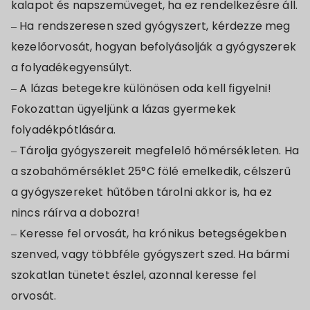
kalapot és napszemüveget, ha ez rendelkezésre áll.
– Ha rendszeresen szed gyógyszert, kérdezze meg
kezelőorvosát, hogyan befolyásolják a gyógyszerek
a folyadékegyensúlyt.
– A lázas betegekre különösen oda kell figyelni!
Fokozattan ügyeljünk a lázas gyermekek
folyadékpótlására.
– Tárolja gyógyszereit megfelelő hőmérsékleten. Ha
a szobahőmérséklet 25°C fölé emelkedik, célszerű
a gyógyszereket hűtőben tárolni akkor is, ha ez
nincs ráírva a dobozra!
– Keresse fel orvosát, ha krónikus betegségekben
szenved, vagy többféle gyógyszert szed. Ha bármi
szokatlan tünetet észlel, azonnal keresse fel
orvosát.