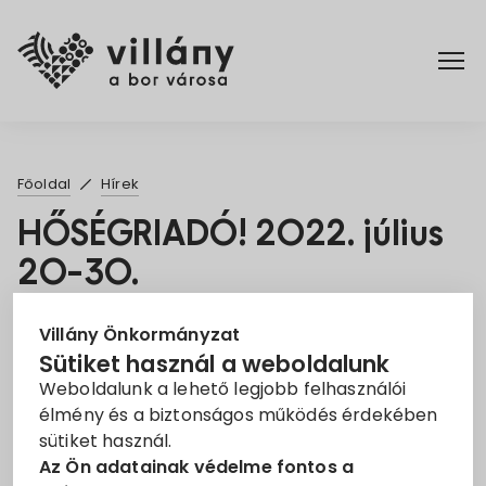
Főoldal
Főoldal
Hírek
Elérhetőségek
HŐSÉGRIADÓ! 2022. július
20-30.
Hírek
2022. Júl. 20.
Rendelettár
Villány Önkormányzat
Sütiket használ a weboldalunk
hőségriadó
párakapu
Tájékoztató
Weboldalunk a lehető legjobb felhasználói
Pályázatok
élmény és a biztonságos működés érdekében
HŐSÉGRIADÓ!
sütiket használ.
Dokumentumok
Az Ön adatainak védelme fontos a
A Baranya Megyei Védelmi Bizottság elnöke 2022.