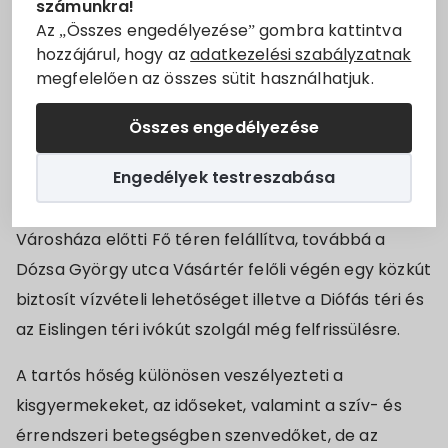
számunkra!
július 19-én tájékoztatta a Siklósi Helyi Védelmi
Állásajánlatok
Az „Összes engedélyezése” gombra kattintva
Bizottságot, hogy 2022. július 20-án (szerda) 00:00
hozzájárul, hogy az
adatkezelési szabályzatnak
órától 2022. július 30-án (szombat) 24:00 óráig az
megfelelően az összes sütit használhatjuk.
Szolgáltatók
ország egész területére III. fokú hőségriasztás
Összes engedélyezése
került
Turizmus
kiadásra.
Engedélyek testreszabása
Választási információk
Az Önkormányzat részéről egy párakapu lett a
Városháza előtti Fő téren felállítva, továbbá a
Választási szervek
Dózsa György utca Vásártér felőli végén egy közkút
Választási ügyintézés
biztosít vízvételi lehetőséget illetve a Diófás téri és
az Eislingen téri ivókút szolgál még felfrissülésre.
2024. évi általános választás
A tartós hőség különösen veszélyezteti a
kisgyermekeket, az időseket, valamint a szív- és
érrendszeri betegségben szenvedőket, de az