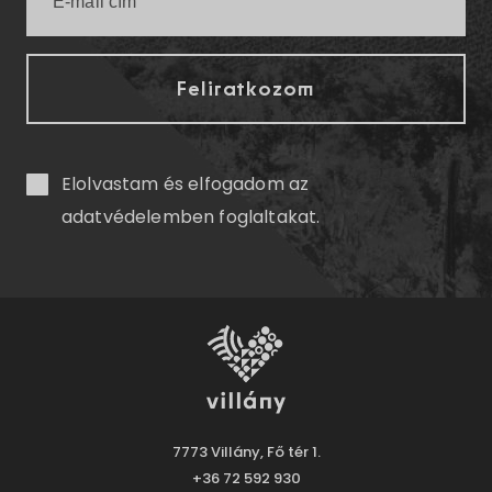
Elolvastam és elfogadom az
adatvédelemben
foglaltakat.
7773 Villány, Fő tér 1.
+36 72 592 930