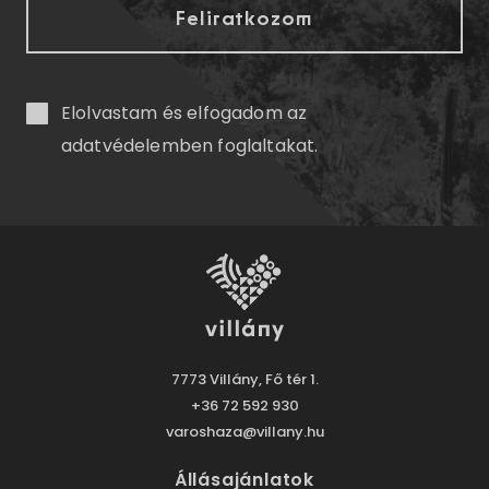
Elolvastam és elfogadom az
adatvédelemben
foglaltakat.
7773 Villány, Fő tér 1.
+36 72 592 930
varoshaza@villany.hu
Állásajánlatok