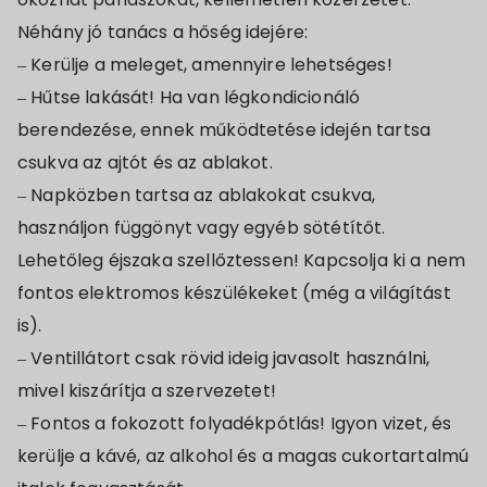
Néhány jó tanács a hőség idejére:
– Kerülje a meleget, amennyire lehetséges!
– Hűtse lakását! Ha van légkondicionáló
berendezése, ennek működtetése idején tartsa
csukva az ajtót és az ablakot.
– Napközben tartsa az ablakokat csukva,
használjon függönyt vagy egyéb sötétítőt.
Lehetőleg éjszaka szellőztessen! Kapcsolja ki a nem
fontos elektromos készülékeket (még a világítást
is).
– Ventillátort csak rövid ideig javasolt használni,
mivel kiszárítja a szervezetet!
– Fontos a fokozott folyadékpótlás! Igyon vizet, és
kerülje a kávé, az alkohol és a magas cukortartalmú