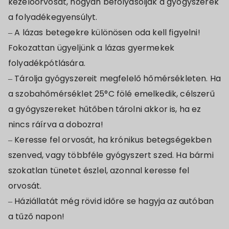
kezelőorvosát, hogyan befolyásolják a gyógyszerek
a folyadékegyensúlyt.
– A lázas betegekre különösen oda kell figyelni!
Fokozattan ügyeljünk a lázas gyermekek
folyadékpótlására.
– Tárolja gyógyszereit megfelelő hőmérsékleten. Ha
a szobahőmérséklet 25°C fölé emelkedik, célszerű
a gyógyszereket hűtőben tárolni akkor is, ha ez
nincs ráírva a dobozra!
– Keresse fel orvosát, ha krónikus betegségekben
szenved, vagy többféle gyógyszert szed. Ha bármi
szokatlan tünetet észlel, azonnal keresse fel
orvosát.
– Háziállatát még rövid időre se hagyja az autóban
a tűző napon!