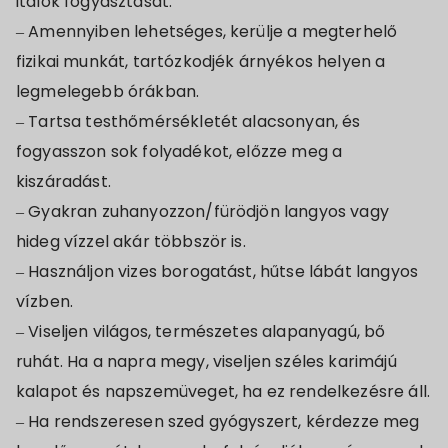
italok fogyasztását.
– Amennyiben lehetséges, kerülje a megterhelő
fizikai munkát, tartózkodjék árnyékos helyen a
legmelegebb órákban.
– Tartsa testhőmérsékletét alacsonyan, és
fogyasszon sok folyadékot, előzze meg a
kiszáradást.
– Gyakran zuhanyozzon/fürödjön langyos vagy
hideg vízzel akár többször is.
– Használjon vizes borogatást, hűtse lábát langyos
vízben.
– Viseljen világos, természetes alapanyagú, bő
ruhát. Ha a napra megy, viseljen széles karimájú
kalapot és napszemüveget, ha ez rendelkezésre áll.
– Ha rendszeresen szed gyógyszert, kérdezze meg