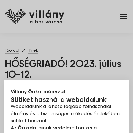
Főoldal
Főoldal
Hírek
Elérhetőségek
HŐSÉGRIADÓ! 2023. július
10-12.
Hírek
2023. Júl. 11.
Rendelettár
Villány Önkormányzat
Sütiket használ a weboldalunk
hőségriadó
Tájékoztató
Weboldalunk a lehető legjobb felhasználói
Pályázatok
élmény és a biztonságos működés érdekében
Tájékoztatjuk a Lakosságot, hogy II. fokú
sütiket használ.
hőségriasztás került kiadásra 2023. július 10-én
Dokumentumok
Az Ön adatainak védelme fontos a
00:00 órától 2023. július 12. 24:00 óráig az egész