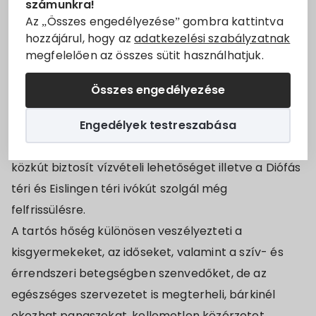
számunkra!
Állásajánlatok
ország területére.
Az „Összes engedélyezése” gombra kattintva
hozzájárul, hogy az
adatkezelési szabályzatnak
Ezzel kapcsolatban szeretnénk tájékoztatni a
megfelelően az összes sütit használhatjuk.
Szolgáltatók
Lakosságot, hogy településünkön a Rendezvénytér
valamint a Művelődési Ház rendelkezik
Összes engedélyezése
Turizmus
légkondícionált helységgel, melyek felfrissülésre
Engedélyek testreszabása
adnak lehetőséget.
Választási információk
A Dózsa György utca Vásártér felőli végén egy
közkút biztosít vízvételi lehetőséget illetve a Diófás
Választási szervek
téri és Eislingen téri ivókút szolgál még
felfrissülésre.
Választási ügyintézés
A tartós hőség különösen veszélyezteti a
2024. évi általános választás
kisgyermekeket, az időseket, valamint a szív- és
érrendszeri betegségben szenvedőket, de az
egészséges szervezetet is megterheli, bárkinél
okozhat panaszokat, kellemetlen közérzetet.