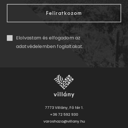
Elolvastam és elfogadom az
adatvédelemben
foglaltakat.
7773 Villány, Fő tér 1.
+36 72 592 930
varoshaza@villany.hu