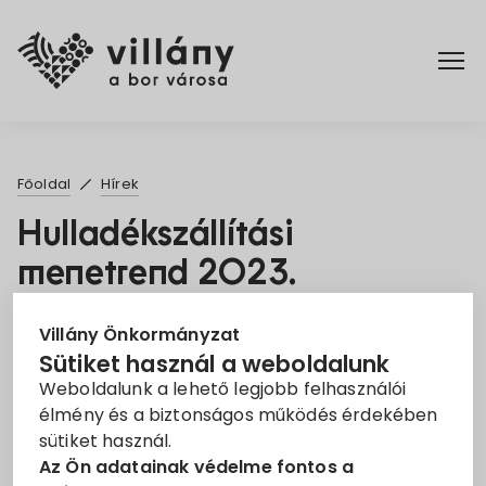
Főoldal
Főoldal
Hírek
Elérhetőségek
Hulladékszállítási
menetrend 2023.
Hírek
2023. Máj. 31.
Rendelettár
Villány Önkormányzat
Sütiket használ a weboldalunk
Hulladékszállítás
Weboldalunk a lehető legjobb felhasználói
Pályázatok
élmény és a biztonságos működés érdekében
Kedves Villányiak!
sütiket használ.
Tájékoztatásul a II. félévre vonatkozó
Dokumentumok
Az Ön adatainak védelme fontos a
hulladékszállítási menetrend.