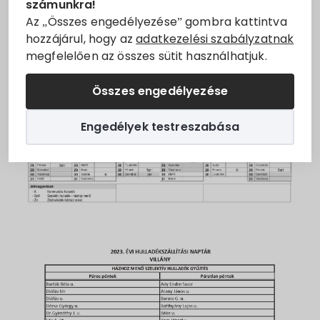
számunkra!
Állásajánlatok
Az „Összes engedélyezése” gombra kattintva
hozzájárul, hogy az
adatkezelési szabályzatnak
megfelelően az összes sütit használhatjuk.
Szolgáltatók
Összes engedélyezése
Turizmus
Engedélyek testreszabása
Választási információk
Választási szervek
Választási ügyintézés
2024. évi általános választás