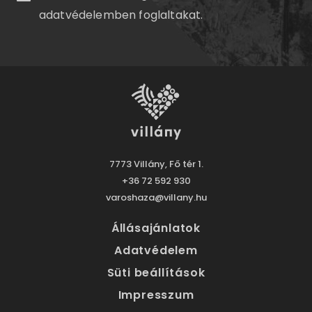
adatvédelemben
foglaltakat.
7773 Villány, Fő tér 1.
+36 72 592 930
varoshaza@villany.hu
Állásajánlatok
Adatvédelem
Süti beállítások
Impresszum