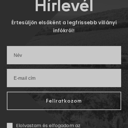
Hírlevél
Értesüljön elsőként a legfrissebb villányi
infókról!
Elolvastam és elfogadom az