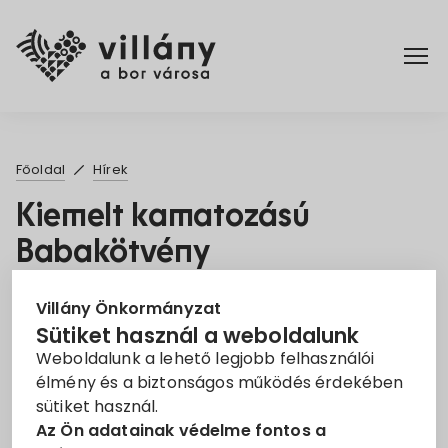
Főoldal
Főoldal
Hírek
Elérhetőségek
Kiemelt kamatozású
Babakötvény
Hírek
2022. Febr. 24.
Rendelettár
Villány Önkormányzat
Sütiket használ a weboldalunk
Babakötvény
Információ
Magyar Államkincstár
Weboldalunk a lehető legjobb felhasználói
Pályázatok
Megtakarítás
Tájékoztató
élmény és a biztonságos működés érdekében
sütiket használ.
Legjobb gondoskodás
Dokumentumok
Az Ön adatainak védelme fontos a