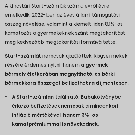
A kincstári Start-számlák száma évről évre
emelkedik; 2022-ben az éves állami támogatási
összeg növelése, valamint a kiemelt, idén 8,1%-os
kamatozás a gyermekeknek szánt megtakarítást
még kedvezőbb megtakarítási formává tette.
Start-számlát
nemcsak újszülöttek, kisgyermekek
részére érdemes nyitni, hanem
a gyermek
bármely életkorában megnyitható, és bárki
bármekkora összeget befizethet rá díjmentesen.
A Start-számlán található, Babakötvénybe
érkező befizetések nemcsak a mindenkori
infláció mértékével, hanem 3%-os
kamatprémiummal is növekednek.