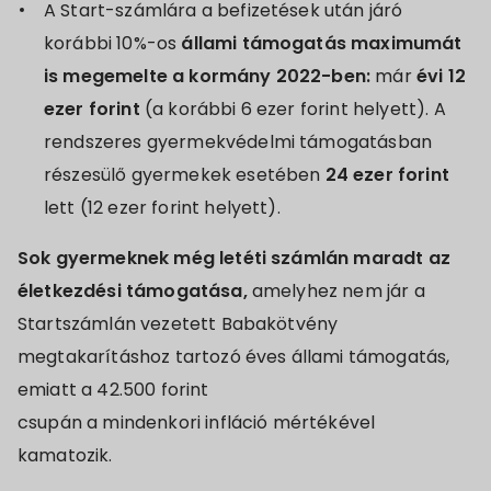
A Start-számlára a befizetések után járó
korábbi 10%-os
állami támogatás maximumát
is megemelte a kormány 2022-ben:
már
évi 12
ezer forint
(a korábbi 6 ezer forint helyett). A
rendszeres gyermekvédelmi támogatásban
részesülő gyermekek esetében
24 ezer forint
lett (12 ezer forint helyett).
Sok gyermeknek még letéti számlán maradt az
életkezdési támogatása,
amelyhez nem jár a
Startszámlán vezetett Babakötvény
megtakarításhoz tartozó éves állami támogatás,
emiatt a 42.500 forint
csupán a mindenkori infláció mértékével
kamatozik.