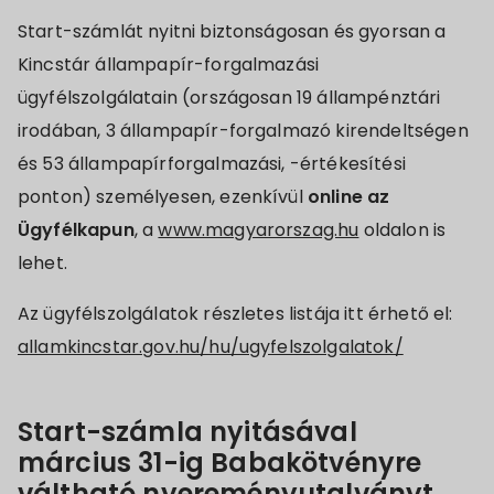
Start-számlát nyitni biztonságosan és gyorsan a
Kincstár állampapír-forgalmazási
ügyfélszolgálatain (országosan 19 állampénztári
irodában, 3 állampapír-forgalmazó kirendeltségen
és 53 állampapírforgalmazási, -értékesítési
ponton) személyesen, ezenkívül
online az
Ügyfélkapun
, a
www.magyarorszag.hu
oldalon is
lehet.
Az ügyfélszolgálatok részletes listája itt érhető el:
allamkincstar.gov.hu/hu/ugyfelszolgalatok/
Start-számla nyitásával
március 31-ig Babakötvényre
váltható nyereményutalványt