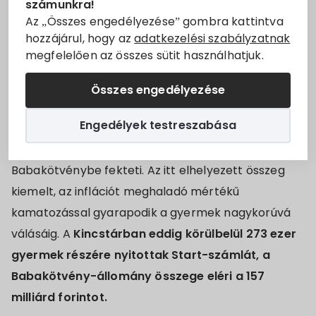
gyermekéről a Start-számlán
számunkra!
Állásajánlatok
elhelyezett, kiemelt kamatozású
Az „Összes engedélyezése” gombra kattintva
hozzájárul, hogy az
adatkezelési szabályzatnak
Babakötvény
megfelelően az összes sütit használhatjuk.
Szolgáltatók
Start-számlát 2012 októberétől kizárólag a Magyar
Összes engedélyezése
Turizmus
Államkincstárban lehet nyitni, és az állam által a
Engedélyek testreszabása
gyermek számára biztosított 42.500 forintos
Választási információk
életkezdési támogatást a Kincstár automatikusan
Babakötvénybe fekteti. Az itt elhelyezett összeg
Választási szervek
kiemelt, az inflációt meghaladó mértékű
Választási ügyintézés
kamatozással gyarapodik a gyermek nagykorúvá
válásáig. A
Kincstárban eddig körülbelül 273 ezer
2024. évi általános választás
gyermek részére nyitottak Start-számlát, a
Babakötvény-állomány összege eléri a 157
milliárd forintot.