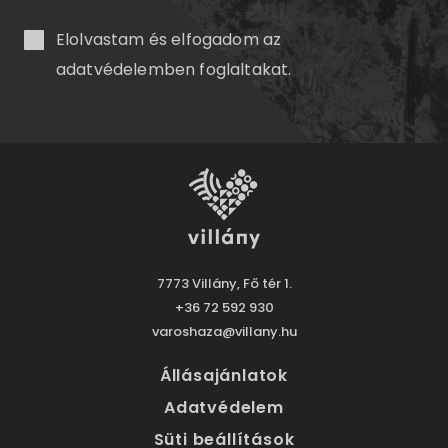
Elolvastam és elfogadom az
adatvédelemben
foglaltakat.
7773 Villány, Fő tér 1.
+36 72 592 930
varoshaza@villany.hu
Állásajánlatok
Adatvédelem
Süti beállítások