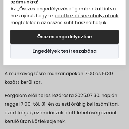
számunkra!
Állásajánlatok
benyújtott VP6-7.2.1.1-21 kódszámú Külterületi helyi
Az „Összes engedélyezése” gombra kattintva
hozzájárul, hogy az
adatkezelési szabályzatnak
közutak fejlesztése Villányban című projektben.
megfelelően az összes sütit használhatjuk.
Szolgáltatók
A munkálatok
a Villány 051, 047, 043 hrsz-ú
Összes engedélyezése
ingatlanokat
érinti.
Turizmus
Engedélyek testreszabása
A felújítása várhatóan 2025.07.23. napjától
Választási információk
2025.08.01 napjáig tart.
Választási szervek
A munkavégzésre munkanapokon 7:00 és 16:30
között kerül sor.
Választási ügyintézés
Forgalom előli teljes lezárásra 2025.07.30. napján
2024. évi általános választás
reggel 7:00-tól, 31-én az esti órákig kell számítani,
ezért kérjük, ezen időszak alatt lehetőség szerint
kerülő úton közlekedjenek.