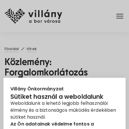
Főoldal
Főoldal
Hírek
Elérhetőségek
Közlemény:
Forgalomkorlátozás
Hírek
2025. Júl. 22.
Rendelettár
Villány Önkormányzat
Sütiket használ a weboldalunk
Felújítás
Forgalomkorlátozás
Közlemény
Weboldalunk a lehető legjobb felhasználói
Pályázatok
élmény és a biztonságos működés érdekében
Tájékoztatjuk a Tisztelt Lakosságot, hogy
sütiket használ.
2025.07.23. napján megkezdődnek a kivitelezési
Dokumentumok
Az Ön adatainak védelme fontos a
munkák a 3295327454 iratazonosító számon