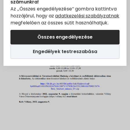
számunkra!
Állásajánlatok
Az „Összes engedélyezése” gombra kattintva
hozzájárul, hogy az
adatkezelési szabályzatnak
megfelelően az összes sütit használhatjuk.
Szolgáltatók
Összes engedélyezése
Turizmus
Engedélyek testreszabása
Választási információk
Választási szervek
Választási ügyintézés
2024. évi általános választás