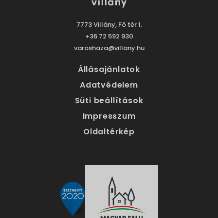
7773 Villány, Fő tér 1.
+36 72 592 930
varoshaza@villany.hu
Állásajánlatok
Adatvédelem
Süti beállítások
Impresszum
Oldaltérkép