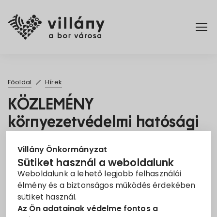
Főoldal
Főoldal
Hírek
Elérhetőségek
KÖZLEMÉNY
környezetvédelmi hatósági
Hírek
eljárás megindulásáról
Rendelettár
Villány Önkormányzat
2022. Aug. 9.
Sütiket használ a weboldalunk
Weboldalunk a lehető legjobb felhasználói
Pályázatok
környezetvédelmi hatósági eljárás
öntözésfejlesztés
élmény és a biztonságos működés érdekében
sütiket használ.
Dokumentumok
Az Ön adatainak védelme fontos a