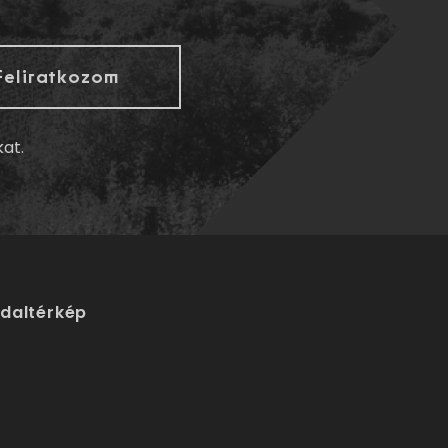
kat.
ldaltérkép