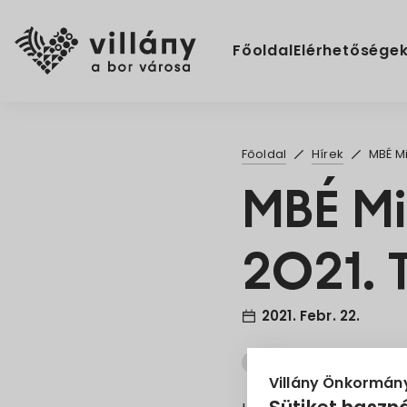
Főoldal
Elérhetősége
Főoldal
Hírek
MBÉ Mi
MBÉ Mi
2021. 
2021. Febr. 22.
Bor
Étel
Minős
Villány Önkormán