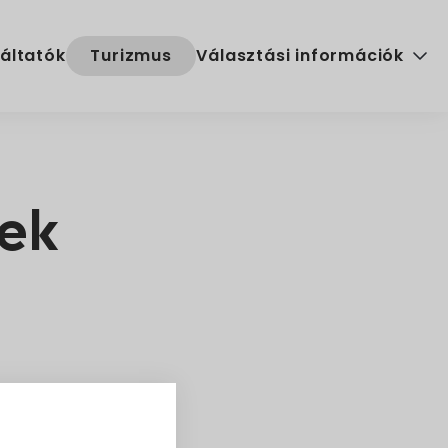
áltatók
Turizmus
Választási információk
Választási szervek
Választási ügyintézés
lek
2024. évi általános választ