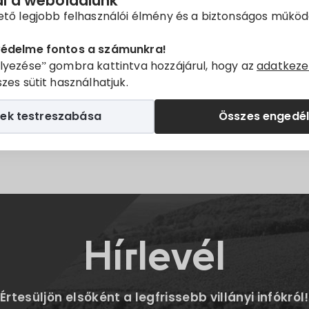
ál a weboldalunk
ető legjobb felhasználói élmény és a biztonságos műkö
védelme fontos a számunkra!
lyezése” gombra kattintva hozzájárul, hogy az
adatkeze
zes sütit használhatjuk.
ek testreszabása
Összes engedé
Twitter
E-mail
Hírlevél
Értesüljön elsőként a legfrissebb villányi infókról!