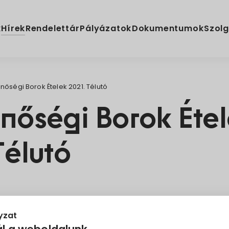
Hírek
k
Rendelettár
Pályázatok
Dokumentumok
Szolg
nőségi Borok Ételek 2021. Télutó
nőségi Borok Éte
Télutó
ég
yzat