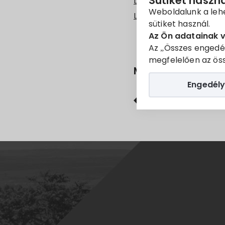
Sütiket haszn
Letöltés (teljes szám)
Weboldalunk a leh
Letöltés (cikk)
sütiket használ.
Az Ön adatainak 
Az „Összes engedé
megfelelően az öss
Megosztás
Engedély
Facebook