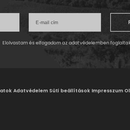
Elolvastam és elfogadom az
adatvédelemben
foglalta
latok
Adatvédelem
Süti beállítások
Impresszum
O