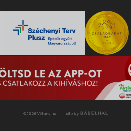
©2026 Villany.hu
site by