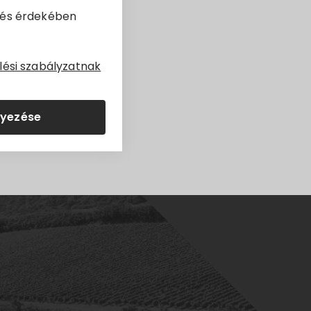
dés érdekében
lési szabályzatnak
lyezése