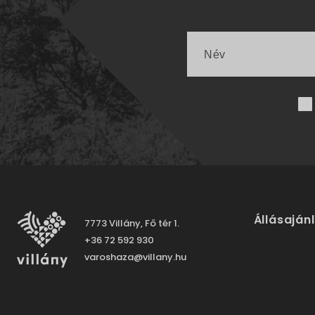
Állásaján
7773 Villány, Fő tér 1.
+36 72 592 930
varoshaza@villany.hu