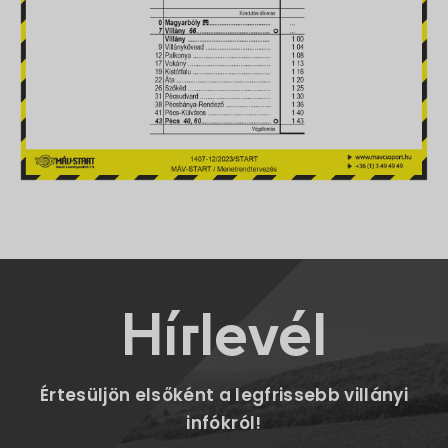
Hírlevél
Értesüljön elsőként a legfrissebb villányi
infókról!