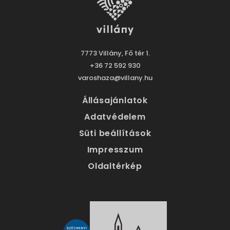
7773 Villány, Fő tér 1.
+36 72 592 930
varoshaza@villany.hu
Állásajánlatok
Adatvédelem
Süti beállítások
Impresszum
Oldaltérkép