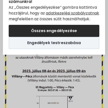
számunkra!
hirdetményét.
Állásajánlatok
Az „Összes engedélyezése” gombra kattintva
hozzájárul, hogy az
adatkezelési szabályzatnak
megfelelően az összes sütit használhatjuk.
Szolgáltatók
Összes engedélyezése
Turizmus
Engedélyek testreszabása
Választási információk
Választási szervek
Választási ügyintézés
2024. évi általános választás