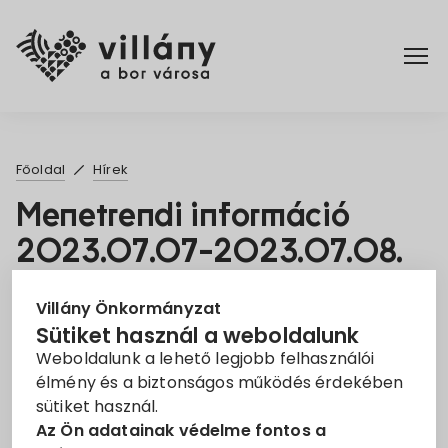
Főoldal
Főoldal
Hírek
Elérhetőségek
Menetrendi információ
2023.07.07-2023.07.08.
Hírek
2023. Jún. 19.
Rendelettár
Villány Önkormányzat
Sütiket használ a weboldalunk
Információ
MÁV
Menetrend
Tájékoztató
Weboldalunk a lehető legjobb felhasználói
Pályázatok
élmény és a biztonságos működés érdekében
Tisztelt Lakosság!
sütiket használ.
Dokumentumok
Az Ön adatainak védelme fontos a
Tájékoztatás céljából közöljük a MÁV-START Zrt.