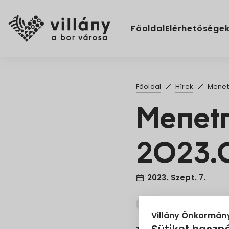
Főoldal
Elérhetősége
Főoldal
Hírek
Menetr
Menetr
2023.0
2023. Szept. 7.
Információ
MÁV
Villány Önkormán