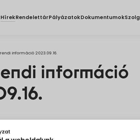
Hírek
k
Rendelettár
Pályázatok
Dokumentumok
Szolg
endi információ 2023.09.16.
endi információ
9.16.
Tájékoztató
yzat