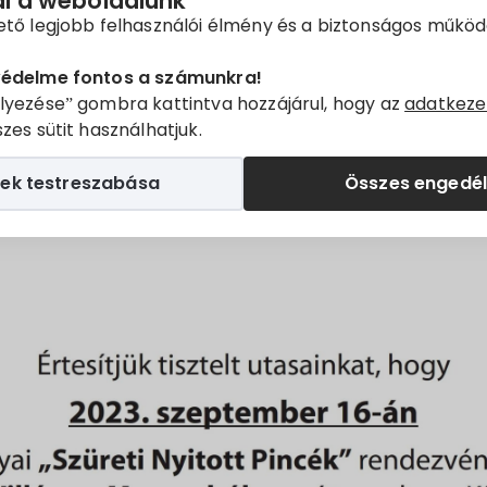
ál a weboldalunk
ető legjobb felhasználói élmény és a biztonságos műkö
közöljük a MÁV-START Zrt. hirdetményét.
védelme fontos a számunkra!
lyezése” gombra kattintva hozzájárul, hogy az
adatkeze
zes sütit használhatjuk.
ek testreszabása
Összes engedé