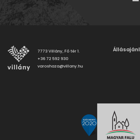
Állásaján
7773 Villány, Fő tér 1.
+36 72 592 930
varoshaza@villany.hu