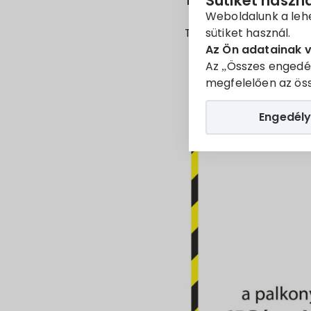
Sütiket haszn
Tisztelt Lakosság!
Weboldalunk a leh
sütiket használ.
Tájékoztatás céljából 
Az Ön adatainak 
Az „Összes engedé
megfelelően az öss
Engedély