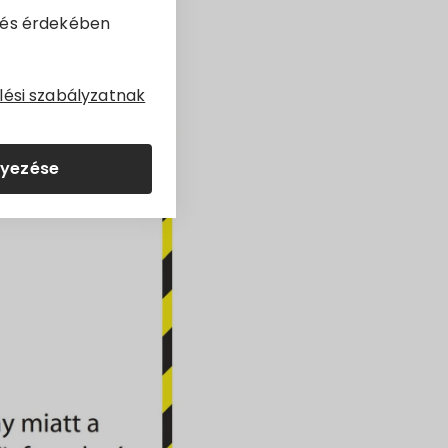
dés érdekében
lési szabályzatnak
lyezése