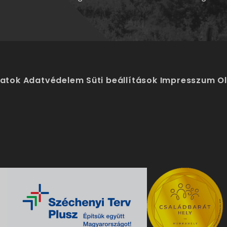
latok
Adatvédelem
Süti beállítások
Impresszum
O