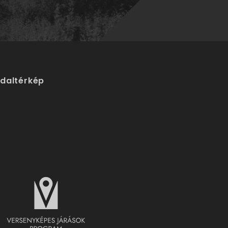
ldaltérkép