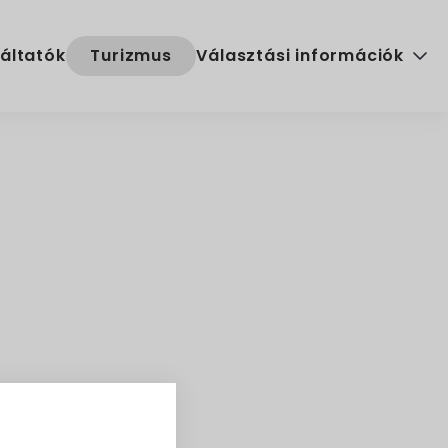
áltatók
Turizmus
Választási információk
Választási szervek
Választási ügyintézés
2024. évi általános választ