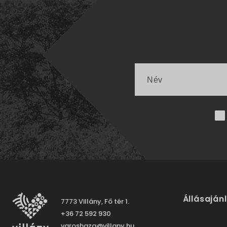
Állásaján
7773 Villány, Fő tér 1.
+36 72 592 930
varoshaza@villany.hu