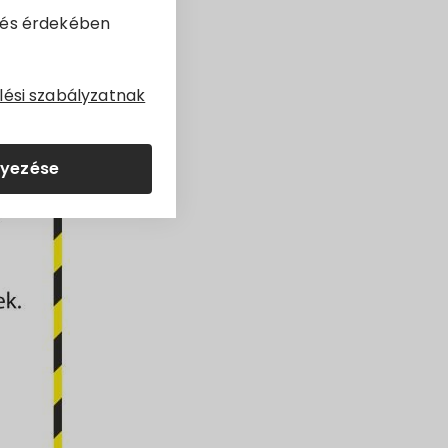
dés érdekében
lési szabályzatnak
lyezése