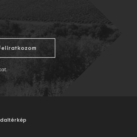
kat.
ldaltérkép