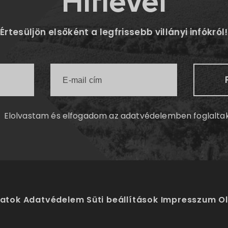
Hírlevél
Értesüljön elsőként a legfrissebb villányi infókról!
Elolvastam és elfogadom az
adatvédelemben
foglalta
latok
Adatvédelem
Süti beállítások
Impresszum
O