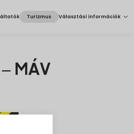
áltatók
Turizmus
Választási információk
Választási szervek
Választási ügyintézés
 – MÁV
2024. évi általános választ