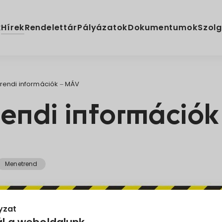
Hírek
k
Rendelettár
Pályázatok
Dokumentumok
Szolg
rendi információk – MÁV
endi információk
Menetrend
yzat