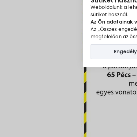
Sütiket haszn
Weboldalunk a leh
sütiket használ.
Az Ön adatainak 
Az „Összes engedé
megfelelően az öss
Engedély