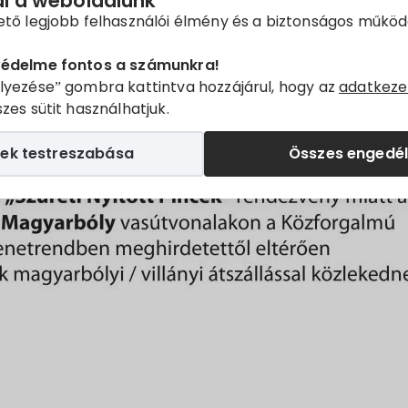
ál a weboldalunk
ető legjobb felhasználói élmény és a biztonságos műkö
védelme fontos a számunkra!
lyezése” gombra kattintva hozzájárul, hogy az
adatkeze
zes sütit használhatjuk.
ek testreszabása
Összes engedé