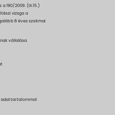
 a 190/2009. (IX.15.)
tészi vizsga a
egalább 8 éves szakmai
nak vállalása.
at
nti adattartalommal