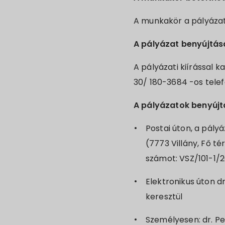
A munkakör a pályázat
A pályázat benyújtás
A pályázati kiírással 
30/ 180-3684 -os tele
A pályázatok benyúj
Postai úton, a pály
(7773 Villány, Fő té
számot: VSZ/101-1/
Elektronikus úton d
keresztül
Személyesen: dr. Pen