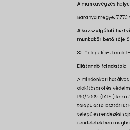
A munkavégzés helye
Baranya megye, 7773 Vil
A közszolgálati tisztv
munkakör betöltője ál
32. Település-, terület
Ellátandó feladatok:
A mindenkori hatályos 
alakításáról és védelmé
190/2009. (IX.15.) korm
településfejlesztési s
településrendezési saj
rendeletekben meghatá