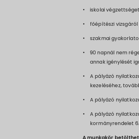
iskolai végzettsége
főépítészi vizsgáró
szakmai gyakorlatot
90 napnál nem régeb
annak igénylését 
A pályázó nyilatkoz
kezeléséhez, továb
A pályázó nyilatkoza
A pályázó nyilatkoza
kormányrendelet 6.
A munkakör betölthet