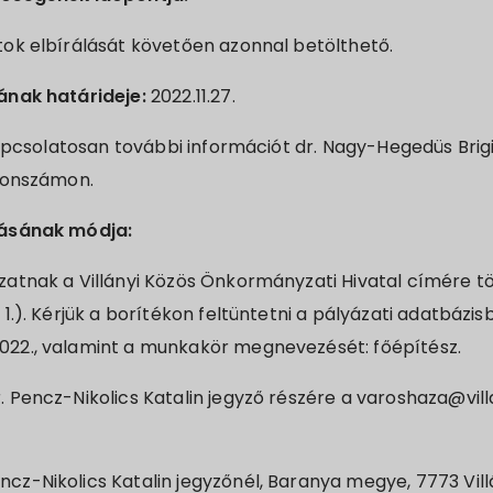
ok elbírálását követően azonnal betölthető.
ának határideje:
2022.11.27.
kapcsolatosan további információt dr. Nagy-Hegedüs Brigit
fonszámon.
tásának módja:
ázatnak a Villányi Közös Önkormányzati Hivatal címére 
r 1.). Kérjük a borítékon feltüntetni a pályázati adatbáz
2022., valamint a munkakör megnevezését: főépítész.
r. Pencz-Nikolics Katalin jegyző részére a varoshaza@vil
cz-Nikolics Katalin jegyzőnél, Baranya megye, 7773 Villán