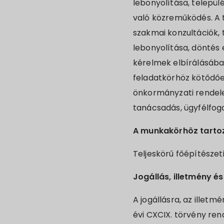
lebonyolítása, telepü
való közreműködés. A 
szakmai konzultációk, 
lebonyolítása, döntés 
kérelmek elbírálásába
feladatkörhöz kötődőe
önkormányzati rendele
tanácsadás, ügyfélfog
A munkakörhöz tartoz
Teljeskörű főépítészet
Jogállás, illetmény és
A jogállásra, az illetm
évi CXCIX. törvény ren