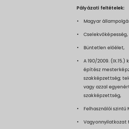
Pályázati feltételek:
Magyar állampolgá
Cselekvőképesség,
Büntetlen előélet,
A 190/2009. (IX.15.
építész mesterképz
szakképzettség; te
vagy azzal egyenér
szakképzettség,
Felhasználói szintű 
Vagyonnyilatkozat té