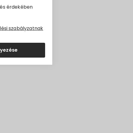
dés érdekében
ekezdése alapján
lési szabályzatnak
lyezése