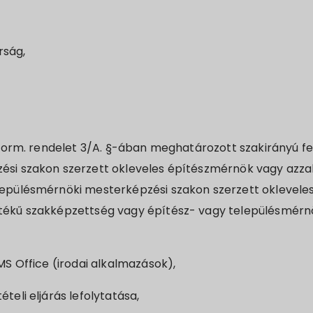
rság,
) korm. rendelet 3/A. §-ában meghatározott szakirányú f
ési szakon szerzett okleveles építészmérnök vagy azza
lepülésmérnöki mesterképzési szakon szerzett oklevele
tékű szakképzettség vagy építész- vagy településmérnö
MS Office (irodai alkalmazások),
teli eljárás lefolytatása,