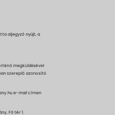
ta aljegyző nyújt, a
történő megküldésével
isban szereplő azonosító
lany.hu e-mail címen
y, Fő tér 1.