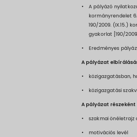
A pályázó nyilatkoza
kormányrendelet 6. 
190/2009. (IX.15.) 
gyakorlat [190/2009.
Eredményes pályázat
A pályázat elbírálásán
közigazgatásban, h
közigazgatási szakv
A pályázat részeként 
szakmai önéletrajz a
motivációs levél