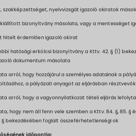
t, szakképzettséget, nyelvvizsgát igazoló okiratok másol
l kiállított bizonyítvány másolata, vagy a mentességet ig
 hitelt érdemlően igazoló okirat
bi hatósági erkölcsi bizonyítvány a Kttv. 42. § (1) beke
igazoló dokumentum másolata
ata arról, hogy hozzájárul a személyes adatainak a pály
bításához, a pályázati anyagot az eljárásban résztvevő
ta arról, hogy a vagyonnyilatkozat tételi eljárás lefolyt
ta, hogy nem áll fenn vele szemben a Kttv. 84. §, 85. § és
 § bekezdésében foglalt összeférhetetlenségi ok
őségének időpontja: