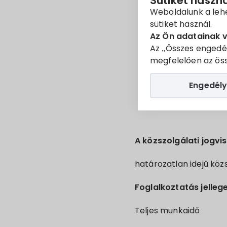
Sütiket haszn
Weboldalunk a leh
sütiket használ.
a közszolgálati
Az Ön adatainak 
Az „Összes engedé
megfelelően az öss
Engedély
A közszolgálati jogvi
határozatlan idejű közs
Foglalkoztatás jellege
Teljes munkaidő