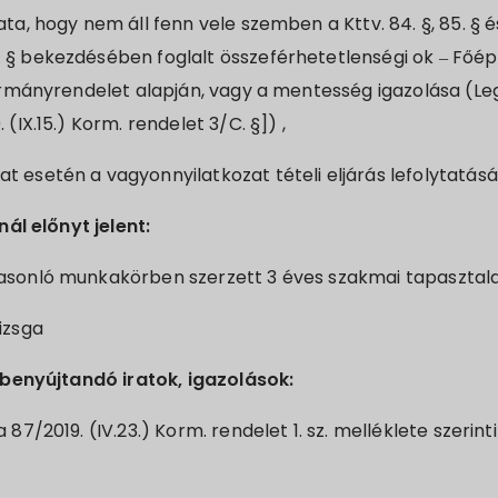
ta, hogy nem áll fenn vele szemben a Kttv. 84. §, 85. § és
§ bekezdésében foglalt összeférhetetlenségi ok – Főépí
kormányrendelet alapján, vagy a mentesség igazolása (L
 (IX.15.) Korm. rendelet 3/C. §]) ,
 esetén a vagyonnyilatkozat tételi eljárás lefolytatásá
ál előnyt jelent:
asonló munkakörben szerzett 3 éves szakmai tapasztal
izsga
benyújtandó iratok, igazolások:
 87/2019. (IV.23.) Korm. rendelet 1. sz. melléklete szeri