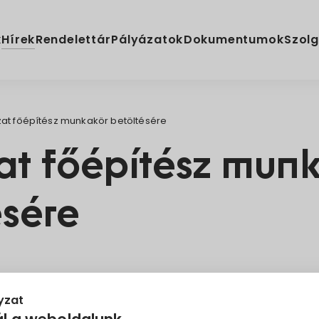
Hírek
k
Rendelettár
Pályázatok
Dokumentumok
Szolg
zat főépítész munkakör betöltésére
at főépítész mun
ésére
yzat