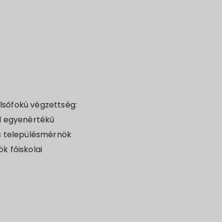
elsőfokú végzettség:
l egyenértékű
s településmérnök
k főiskolai