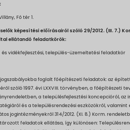
:
lány, Fő tér 1.
iselők képesítési előírásairól szóló 29/2012. (III. 7.) K
tal ellátandó feladatkörök:
- és vidékfejlesztési, település-üzemeltetési feladatkör
jogszabályokba foglalt főépítészeti feladatok: az építe
ről szóló 1997. évi LXXVIII. törvényben, a főépítészeti t
ányrendeletben, a településfejlesztési koncepcióról, az i
tratégiáról és a településrendezési eszközökről, valamint
átos jogintézményekről 314/2012. (XI. 8.) Korm. rendeletb
rozott feladatok ellátása, így különösen: Településren