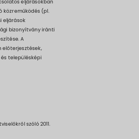
csolatos eljárásokban
ó közreműködés (pl.
i eljárások
gi bizonyítvány iránti
szítése. A
 előterjesztések,
 és településképi
viselőkről szóló 2011.