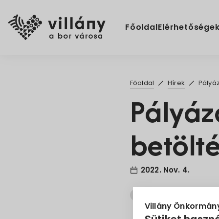
Főoldal
Elérhetősége
Főoldal
Hírek
Pályá
Pályáz
betölt
2022. Nov. 4.
Állás
Főépítész
Villány Önkormán