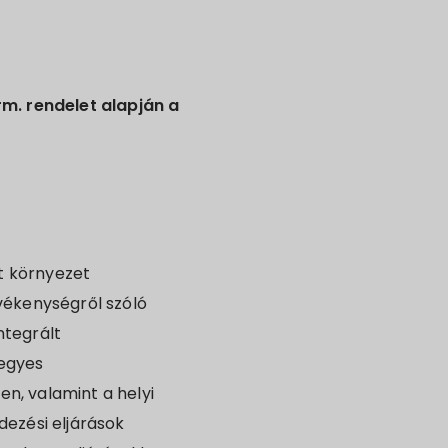
orm. rendelet alapján a
tt környezet
evékenységről szóló
ntegrált
 egyes
en, valamint a helyi
dezési eljárások