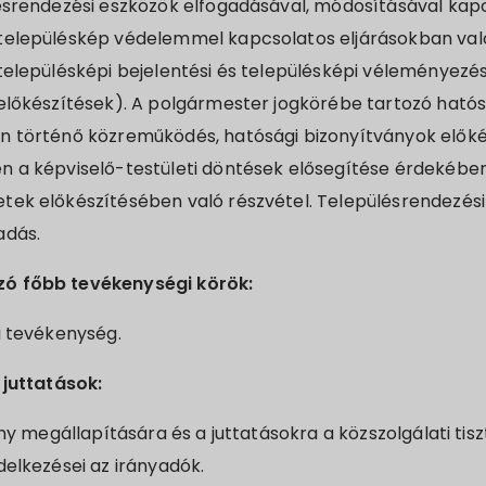
lésrendezési eszközök elfogadásával, módosításával kap
településkép védelemmel kapcsolatos eljárásokban val
településképi bejelentési és településképi véleményezés
előkészítések). A polgármester jogkörébe tartozó hatósá
n történő közreműködés, hatósági bizonyítványok előké
n a képviselő-testületi döntések elősegítése érdekében
tek előkészítésében való részvétel. Településrendezési
adás.
ó főbb tevékenységi körök:
i tevékenység.
 juttatások:
ény megállapítására és a juttatásokra a közszolgálati tiszt
delkezései az irányadók.