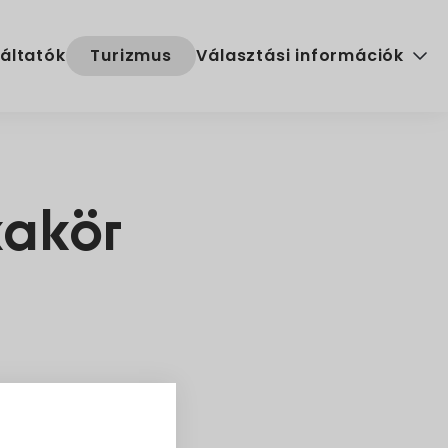
áltatók
Turizmus
Választási információk
Választási szervek
Választási ügyintézés
kakör
2024. évi általános választ